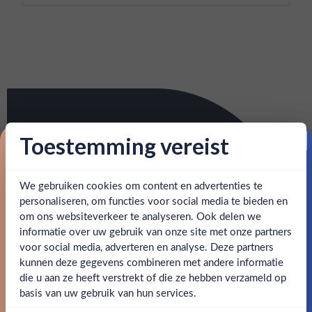
Toestemming vereist
Proost op je eerste korting!
We gebruiken cookies om content en advertenties te
Schrijf je in en ontvang direct 5% korting op je eerste
bestelling.
personaliseren, om functies voor social media te bieden en
om ons websiteverkeer te analyseren. Ook delen we
Email
informatie over uw gebruik van onze site met onze partners
Ben jij 18 jaar of ouder?
voor social media, adverteren en analyse. Deze partners
kunnen deze gegevens combineren met andere informatie
Claim mijn korting
die u aan ze heeft verstrekt of die ze hebben verzameld op
Nee
Ja
basis van uw gebruik van hun services.
Nee, bedankt