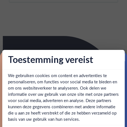
Toestemming vereist
Proost op je eerste korting!
We gebruiken cookies om content en advertenties te
Schrijf je in en ontvang direct 5% korting op je eerste
bestelling.
personaliseren, om functies voor social media te bieden en
om ons websiteverkeer te analyseren. Ook delen we
Email
informatie over uw gebruik van onze site met onze partners
Ben jij 18 jaar of ouder?
voor social media, adverteren en analyse. Deze partners
kunnen deze gegevens combineren met andere informatie
Claim mijn korting
die u aan ze heeft verstrekt of die ze hebben verzameld op
Nee
Ja
basis van uw gebruik van hun services.
Nee, bedankt