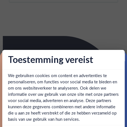
Toestemming vereist
Proost op je eerste korting!
We gebruiken cookies om content en advertenties te
Schrijf je in en ontvang direct 5% korting op je eerste
bestelling.
personaliseren, om functies voor social media te bieden en
om ons websiteverkeer te analyseren. Ook delen we
Email
informatie over uw gebruik van onze site met onze partners
Ben jij 18 jaar of ouder?
voor social media, adverteren en analyse. Deze partners
kunnen deze gegevens combineren met andere informatie
Claim mijn korting
die u aan ze heeft verstrekt of die ze hebben verzameld op
Nee
Ja
basis van uw gebruik van hun services.
Nee, bedankt