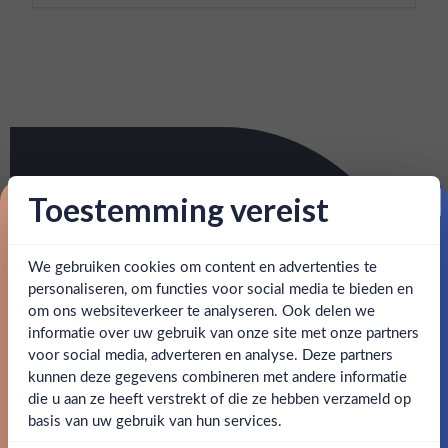
Toestemming vereist
Proost op je eerste korting!
We gebruiken cookies om content en advertenties te
Schrijf je in en ontvang direct 5% korting op je eerste
bestelling.
personaliseren, om functies voor social media te bieden en
om ons websiteverkeer te analyseren. Ook delen we
Email
informatie over uw gebruik van onze site met onze partners
Ben jij 18 jaar of ouder?
voor social media, adverteren en analyse. Deze partners
kunnen deze gegevens combineren met andere informatie
Claim mijn korting
die u aan ze heeft verstrekt of die ze hebben verzameld op
Nee
Ja
basis van uw gebruik van hun services.
Nee, bedankt