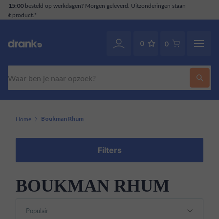
deringen staan
Klantenservice
. Ook via WhatsApp.
070-2141946
0
0
Zoeken
Home
Boukman Rhum
Filters
BOUKMAN RHUM