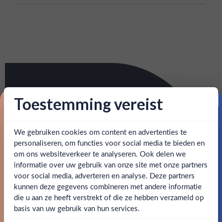
Toestemming vereist
Proost op je eerste korting!
We gebruiken cookies om content en advertenties te
Schrijf je in en ontvang direct 5% korting op je eerste
bestelling.
personaliseren, om functies voor social media te bieden en
om ons websiteverkeer te analyseren. Ook delen we
Email
informatie over uw gebruik van onze site met onze partners
Ben jij 18 jaar of ouder?
voor social media, adverteren en analyse. Deze partners
kunnen deze gegevens combineren met andere informatie
Claim mijn korting
die u aan ze heeft verstrekt of die ze hebben verzameld op
Nee
Ja
basis van uw gebruik van hun services.
Nee, bedankt