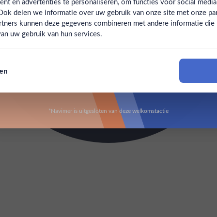
t en advertenties te personaliseren, om functies voor social medi
Ook delen we informatie over uw gebruik van onze site met onze par
Claim mijn korting
Ben jij 18 jaar of ouder?
rtners kunnen deze gegevens combineren met andere informatie die u 
an uw gebruik van hun services.
Nee
Ja
Nee, bedankt
sen
Om deze website te bezoeken moet je 18 jaar of ouder zijn
*Navimer is uitgesloten van deze welkomstactie