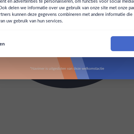
t en advertenties te personaliseren, om functies voor social medi
Ook delen we informatie over uw gebruik van onze site met onze par
Claim mijn korting
Ben jij 18 jaar of ouder?
rtners kunnen deze gegevens combineren met andere informatie die u 
an uw gebruik van hun services.
Nee
Ja
Nee, bedankt
sen
Om deze website te bezoeken moet je 18 jaar of ouder zijn
*Navimer is uitgesloten van deze welkomstactie