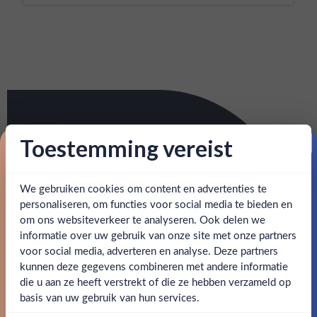
Toestemming vereist
Proost op je eerste korting!
We gebruiken cookies om content en advertenties te
Schrijf je in en ontvang direct 5% korting op je eerste
bestelling.
personaliseren, om functies voor social media te bieden en
om ons websiteverkeer te analyseren. Ook delen we
Email
informatie over uw gebruik van onze site met onze partners
Ben jij 18 jaar of ouder?
voor social media, adverteren en analyse. Deze partners
kunnen deze gegevens combineren met andere informatie
Claim mijn korting
die u aan ze heeft verstrekt of die ze hebben verzameld op
Nee
Ja
basis van uw gebruik van hun services.
Nee, bedankt