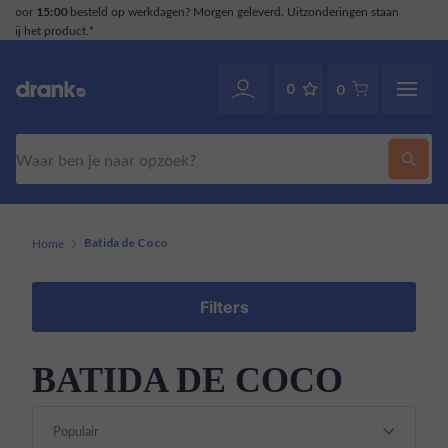
tzonderingen staan
Klantenservice
. Ook via WhatsApp
070-2141946
0
0
Zoeken
Home
Batida de Coco
Filters
BATIDA DE COCO