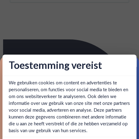
Toestemming vereist
Proost op je eerste korting!
We gebruiken cookies om content en advertenties te
Schrijf je in en ontvang direct 5% korting op je eerste
bestelling.
personaliseren, om functies voor social media te bieden en
om ons websiteverkeer te analyseren. Ook delen we
Email
informatie over uw gebruik van onze site met onze partners
Ben jij 18 jaar of ouder?
voor social media, adverteren en analyse. Deze partners
kunnen deze gegevens combineren met andere informatie
Claim mijn korting
die u aan ze heeft verstrekt of die ze hebben verzameld op
Nee
Ja
basis van uw gebruik van hun services.
Nee, bedankt