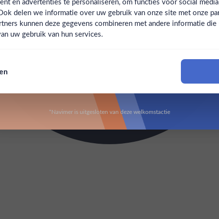
t en advertenties te personaliseren, om functies voor social medi
Ook delen we informatie over uw gebruik van onze site met onze par
Claim mijn korting
Ben jij 18 jaar of ouder?
rtners kunnen deze gegevens combineren met andere informatie die u 
an uw gebruik van hun services.
Nee
Ja
Nee, bedankt
sen
Om deze website te bezoeken moet je 18 jaar of ouder zijn
*Navimer is uitgesloten van deze welkomstactie