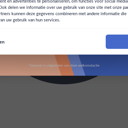
t en advertenties te personaliseren, om functies voor social medi
Ook delen we informatie over uw gebruik van onze site met onze par
Claim mijn korting
Ben jij 18 jaar of ouder?
rtners kunnen deze gegevens combineren met andere informatie die u 
an uw gebruik van hun services.
Nee
Ja
Nee, bedankt
sen
Om deze website te bezoeken moet je 18 jaar of ouder zijn
*Navimer is uitgesloten van deze welkomstactie