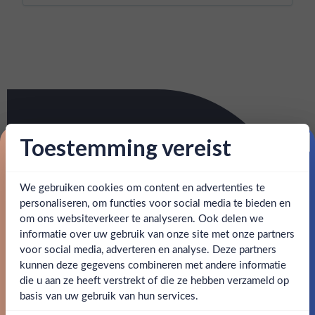
Toestemming vereist
Proost op je eerste korting!
We gebruiken cookies om content en advertenties te
Schrijf je in en ontvang direct 5% korting op je eerste
bestelling.
personaliseren, om functies voor social media te bieden en
om ons websiteverkeer te analyseren. Ook delen we
Email
informatie over uw gebruik van onze site met onze partners
Ben jij 18 jaar of ouder?
voor social media, adverteren en analyse. Deze partners
kunnen deze gegevens combineren met andere informatie
Claim mijn korting
die u aan ze heeft verstrekt of die ze hebben verzameld op
Nee
Ja
basis van uw gebruik van hun services.
Nee, bedankt