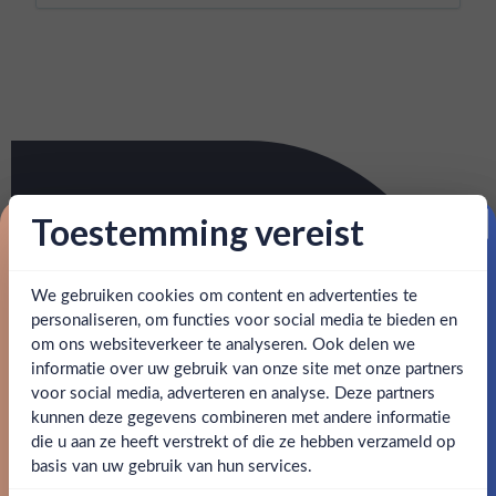
Toestemming vereist
Proost op je eerste korting!
We gebruiken cookies om content en advertenties te
Schrijf je in en ontvang direct 5% korting op je eerste
bestelling.
personaliseren, om functies voor social media te bieden en
om ons websiteverkeer te analyseren. Ook delen we
Email
informatie over uw gebruik van onze site met onze partners
Ben jij 18 jaar of ouder?
voor social media, adverteren en analyse. Deze partners
kunnen deze gegevens combineren met andere informatie
Claim mijn korting
die u aan ze heeft verstrekt of die ze hebben verzameld op
Nee
Ja
basis van uw gebruik van hun services.
Nee, bedankt