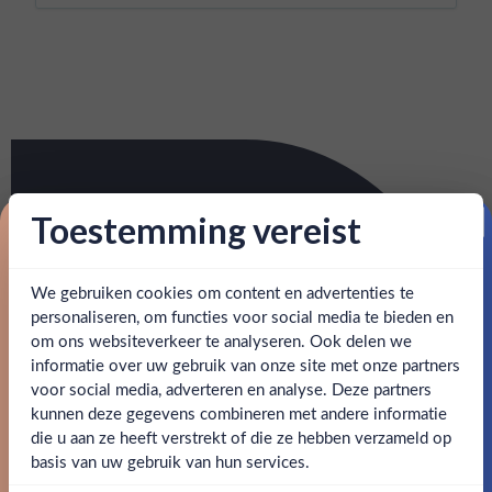
Toestemming vereist
Proost op je eerste korting!
We gebruiken cookies om content en advertenties te
Schrijf je in en ontvang direct 5% korting op je eerste
bestelling.
personaliseren, om functies voor social media te bieden en
om ons websiteverkeer te analyseren. Ook delen we
Email
informatie over uw gebruik van onze site met onze partners
Ben jij 18 jaar of ouder?
voor social media, adverteren en analyse. Deze partners
kunnen deze gegevens combineren met andere informatie
Claim mijn korting
die u aan ze heeft verstrekt of die ze hebben verzameld op
Nee
Ja
basis van uw gebruik van hun services.
Nee, bedankt