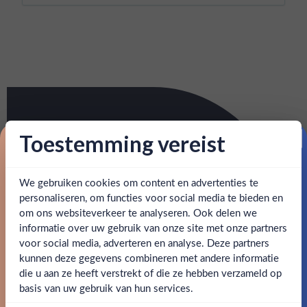
Toestemming vereist
Proost op je eerste korting!
We gebruiken cookies om content en advertenties te
Schrijf je in en ontvang direct 5% korting op je eerste
bestelling.
personaliseren, om functies voor social media te bieden en
om ons websiteverkeer te analyseren. Ook delen we
Email
informatie over uw gebruik van onze site met onze partners
Ben jij 18 jaar of ouder?
voor social media, adverteren en analyse. Deze partners
kunnen deze gegevens combineren met andere informatie
Claim mijn korting
die u aan ze heeft verstrekt of die ze hebben verzameld op
Nee
Ja
basis van uw gebruik van hun services.
Nee, bedankt