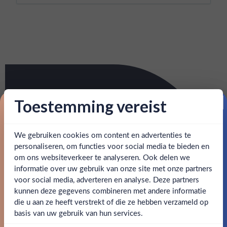
Toestemming vereist
Proost op je eerste korting!
We gebruiken cookies om content en advertenties te
Schrijf je in en ontvang direct 5% korting op je eerste
bestelling.
personaliseren, om functies voor social media te bieden en
om ons websiteverkeer te analyseren. Ook delen we
Email
informatie over uw gebruik van onze site met onze partners
Ben jij 18 jaar of ouder?
voor social media, adverteren en analyse. Deze partners
kunnen deze gegevens combineren met andere informatie
Claim mijn korting
die u aan ze heeft verstrekt of die ze hebben verzameld op
Nee
Ja
basis van uw gebruik van hun services.
Nee, bedankt