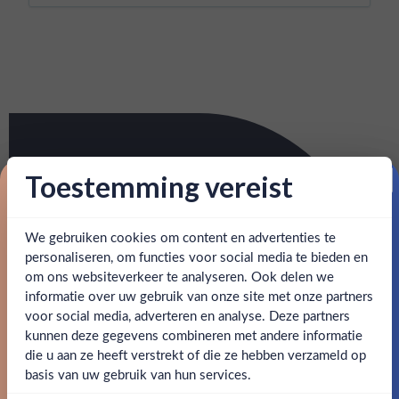
Toestemming vereist
Proost op je eerste korting!
We gebruiken cookies om content en advertenties te
Schrijf je in en ontvang direct 5% korting op je eerste
bestelling.
personaliseren, om functies voor social media te bieden en
om ons websiteverkeer te analyseren. Ook delen we
Email
informatie over uw gebruik van onze site met onze partners
Ben jij 18 jaar of ouder?
voor social media, adverteren en analyse. Deze partners
kunnen deze gegevens combineren met andere informatie
Claim mijn korting
die u aan ze heeft verstrekt of die ze hebben verzameld op
Nee
Ja
basis van uw gebruik van hun services.
Nee, bedankt