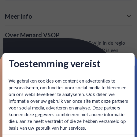
Meer info
Verzending is gratis vanaf
€125,-
Over Menard VSOP
: voor 15:00, morgen in huis (uitzondering bij
Snelle levering
De familie Ménard verbouwt sinds 1815 wijn in de regio
artikel vermeld)
Charentes in de Grande Chamapgne. De VSOP is een
complexe en geraffineerde cognac die tussen de 4 en tien
Toestemming vereist
en goed bereikbare klantenservice.
Behulpzame
jaar heeft gerijpt. De VSOP geeft een rond palet met tonen
Proost op je eerste korting!
van pruim en abrikoos. In de afdronk herken je een zweem
van tabak.
We gebruiken cookies om content en advertenties te
Schrijf je in en ontvang direct 5% korting op je eerste
bestelling.
personaliseren, om functies voor social media te bieden en
om ons websiteverkeer te analyseren. Ook delen we
SPECIFICATIES
Email
informatie over uw gebruik van onze site met onze partners
Ben jij 18 jaar of ouder?
voor social media, adverteren en analyse. Deze partners
Alcohol
40.00%
kunnen deze gegevens combineren met andere informatie
Claim mijn korting
die u aan ze heeft verstrekt of die ze hebben verzameld op
Nee
Ja
Merk
Menard
basis van uw gebruik van hun services.
Nee, bedankt