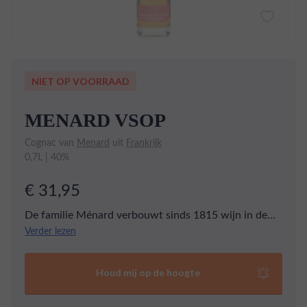
NIET OP VOORRAAD
MENARD VSOP
Cognac van
Menard
uit
Frankrijk
0,7L | 40%
€ 31,95
De familie Ménard verbouwt sinds 1815 wijn in de
regio Charentes in de Grande Chamapgne. De VSOP
Verder lezen
is een complexe en geraffineerde cognac die tussen
de 4 en tien jaar heeft gerijpt. De VSOP geeft een
Houd mij op de hoogte
rond palet met tonen van pruim en abrikoos. In de
afdronk herken je een zweem van tabak.