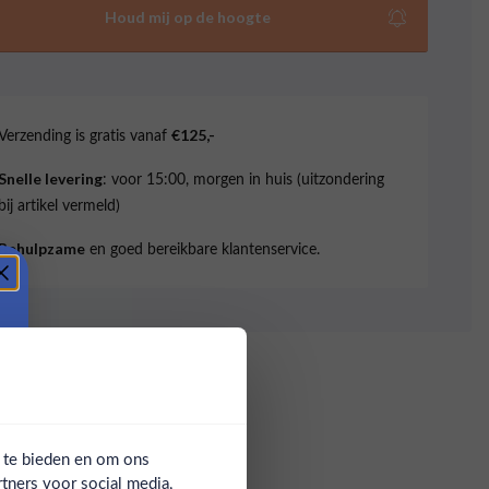
Houd mij op de hoogte
Verzending is gratis vanaf
€125,-
: voor 15:00, morgen in huis (uitzondering
Snelle levering
bij artikel vermeld)
en goed bereikbare klantenservice.
Behulpzame
a te bieden en om ons
tners voor social media,