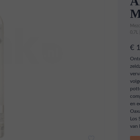
A
M
Mezc
0,7L
€ 
Ontd
zeld
verv
volg
pott
comp
en e
Oaxa
Los 
van