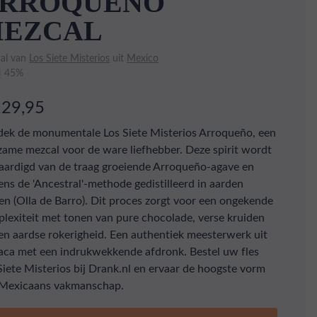
RROQUENO
EZCAL
al van
Los Siete Misterios
uit
Mexico
 | 45%
129,95
ek de monumentale Los Siete Misterios Arroqueño, een
zame mezcal voor de ware liefhebber. Deze spirit wordt
aardigd van de traag groeiende Arroqueño-agave en
ens de 'Ancestral'-methode gedistilleerd in aarden
en (Olla de Barro). Dit proces zorgt voor een ongekende
lexiteit met tonen van pure chocolade, verse kruiden
en aardse rokerigheid. Een authentiek meesterwerk uit
ca met een indrukwekkende afdronk. Bestel uw fles
Siete Misterios bij Drank.nl en ervaar de hoogste vorm
 Mexicaans vakmanschap.