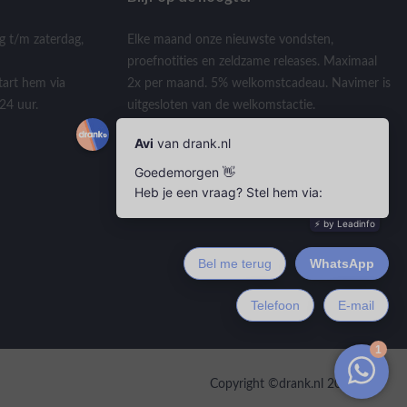
g t/m zaterdag,
Elke maand onze nieuwste vondsten,
proefnotities en zeldzame releases. Maximaal
tart hem via
2x per maand. 5% welkomstcadeau. Navimer is
24 uur.
uitgesloten van de welkomstactie.
Copyright ©drank.nl 2026