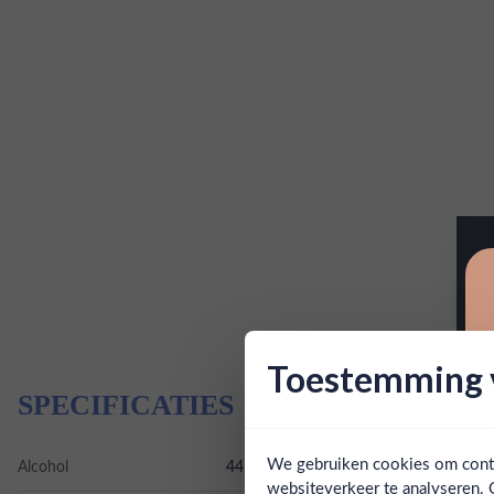
Toestemming v
SPECIFICATIES
We gebruiken cookies om conten
Alcohol
44.80%
websiteverkeer te analyseren. 