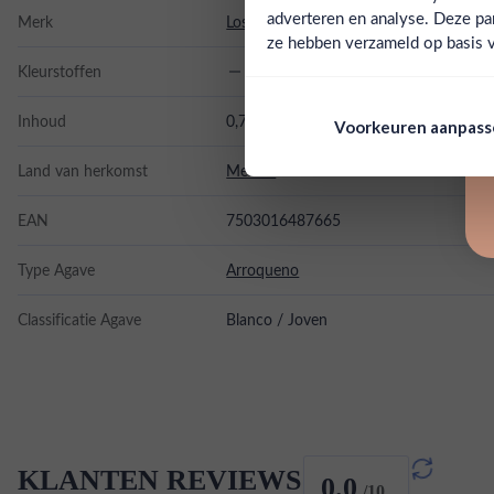
adverteren en analyse. Deze pa
Merk
Los Siete Misterios
ze hebben verzameld op basis v
Kleurstoffen
Inhoud
0,7L
Voorkeuren aanpas
Land van herkomst
Mexico
EAN
7503016487665
Type Agave
Arroqueno
Classificatie Agave
Blanco / Joven
KLANTEN REVIEWS
0.0
/10