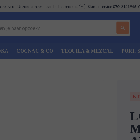
geleverd. Uitzonderingen staan bij het product.*
Klantenservice
. 
070-2141946
DKA
COGNAC & CO
TEQUILA & MEZCAL
PORT, 
NI
L
M