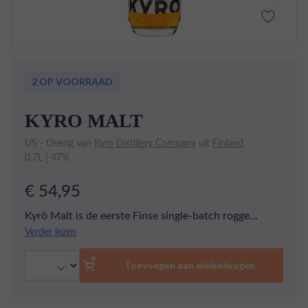
2 OP VOORRAAD
KYRO MALT
US - Overig van
Kyro Distillery Company
uit
Finland
0,7L | 47%
€ 54,95
Kyrö Malt is de eerste Finse single-batch rogge
whisky, vervaardigd uit 100% gemoute Finse rogge.
Verder lezen
Deze unieke whisky wordt tweemaal gedistilleerd in
Aantal
pot stills en rijpt vervolgens in nieuwe Amerikaanse
Toevoegen aan winkelwagen
witte eiken vaten. Door het gebruik van de intense en
kruidige Finse rogge, gecombineerd met het