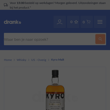
Voor
besteld op werkdagen? Morgen geleverd. Uitzonderingen staan
15:00
bij het product.*
0
0
Zoeken
Home
Whisky
US - Overig
Kyro Malt