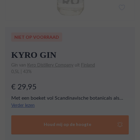
NIET OP VOORRAAD
KYRO GIN
Gin van
Kyro Distillery Company
uit
Finland
0,5L | 43%
€ 29,95
Met een boeket vol Scandinavische botanicals als
duindoorn, cranberries en berkenblad doet Kyrö Gin
Verder lezen
haar herkomst eer aan. Op de neus ontdek je duidelijk
het aroma van fruitige en rijpe cranberry en kruidige
Houd mij op de hoogte
jeneverbes.