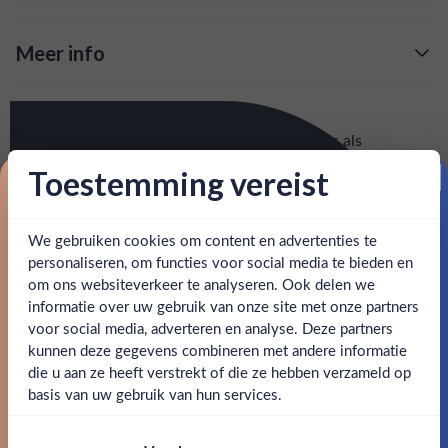
Meer info
Verzending is gratis vanaf
€125,-
Over Kyro Gin
: voor 15:00, morgen in huis (uitzondering bij
Snelle levering
Met een boeket vol Scandinavische botanicals als
artikel vermeld)
duindoorn, cranberries en berkenblad doet Kyrö Gin haar
Toestemming vereist
herkomst eer aan. Op de neus ontdek je duidelijk het aroma
Proost op je eerste korting!
en goed bereikbare klantenservice.
Behulpzame
van fruitige en rijpe cranberry en kruidige jeneverbes.
We gebruiken cookies om content en advertenties te
Schrijf je in en ontvang direct 5% korting op je eerste
bestelling.
personaliseren, om functies voor social media te bieden en
SPECIFICATIES
om ons websiteverkeer te analyseren. Ook delen we
Email
informatie over uw gebruik van onze site met onze partners
Ben jij 18 jaar of ouder?
Alcohol
42.60%
voor social media, adverteren en analyse. Deze partners
kunnen deze gegevens combineren met andere informatie
Claim mijn korting
Merk
Kyro Distillery Company
die u aan ze heeft verstrekt of die ze hebben verzameld op
Nee
Ja
basis van uw gebruik van hun services.
Kleurstoffen
Nee, bedankt
Om deze website te bezoeken moet je