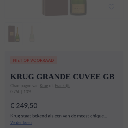
NIET OP VOORRAAD
KRUG GRANDE CUVEE GB
Champagne van
Krug
uit
Frankrijk
0,75L | 13%
€ 249,50
Krug staat bekend als een van de meest chique
Champagnehuizen uit de streek. Krug is in 1843
Verder lezen