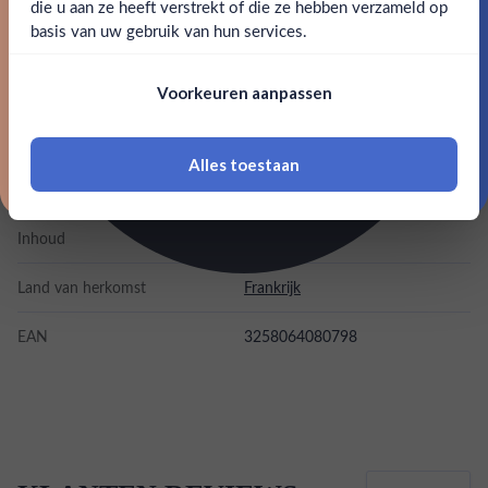
die u aan ze heeft verstrekt of die ze hebben verzameld op
Nee
Ja
basis van uw gebruik van hun services.
Alcohol
12.50%
Nee, bedankt
Om deze website te bezoeken moet je
Allergenen
Sulfiten
Voorkeuren aanpassen
18 jaar of ouder zijn
Merk
Krug
Alles toestaan
*Navimer is uitgesloten van deze welkomstactie
Kleurstoffen
Inhoud
0,75L
Land van herkomst
Frankrijk
EAN
3258064080798