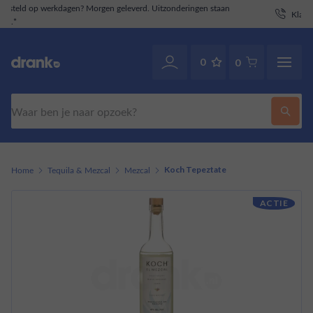
staan
Klantenservice
. Ook via WhatsApp.
070-2141946
0
0
Zoeken
Home
Tequila & Mezcal
Mezcal
Koch Tepeztate
ACTIE