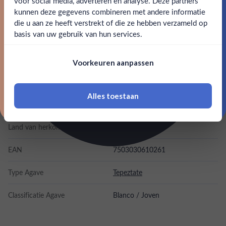
voor social media, adverteren en analyse. Deze partners
SPECIFICATIES
kunnen deze gegevens combineren met andere informatie
Claim mijn korting
die u aan ze heeft verstrekt of die ze hebben verzameld op
Nee
Ja
basis van uw gebruik van hun services.
Alcohol
47.00%
Nee, bedankt
Om deze website te bezoeken moet je
Merk
Koch
Voorkeuren aanpassen
18 jaar of ouder zijn
Kleurstoffen
Alles toestaan
*Navimer is uitgesloten van deze welkomstactie
Inhoud
0,7L
Land van herkomst
Mexico
EAN
7503030610261
Type Agave
Tepeztate
Classificatie Agave
Blanco / Joven