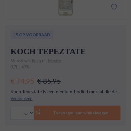
15 OP VOORRAAD
KOCH TEPEZTATE
Mezcal van
Koch
uit
Mexico
0,7L | 47%
€ 74,95
€ 85,95
Koch Tepeztate is een medium-bodied mezcal die de
zintuigen prikkelt met zijn subtiele en kalmerende
Verder lezen
vegetale en kruidige aroma's, aangevuld met delicate
Aantal
hints van hout, zaagsel, hars en dennenboom. In de
Toevoegen aan winkelwagen
mond ontvouwt zich een rijke symfonie van smaken,
van de pittige tonen van jalapeñopeper en de frisheid