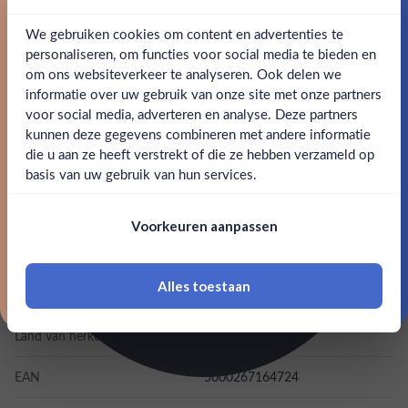
eikenhout zorgen voor een onvergetelijke ervaring. Johnnie
Walker Blender's Batch Bourbon Cask nodigt je uit de
We gebruiken cookies om content en advertenties te
Schrijf je in en ontvang direct 5% korting op je eerste
rebelse kant van whisky te omarmen en gewaagd te
bestelling.
personaliseren, om functies voor social media te bieden en
genieten.
om ons websiteverkeer te analyseren. Ook delen we
Email
informatie over uw gebruik van onze site met onze partners
Ben jij 18 jaar of ouder?
voor social media, adverteren en analyse. Deze partners
SPECIFICATIES
kunnen deze gegevens combineren met andere informatie
Claim mijn korting
die u aan ze heeft verstrekt of die ze hebben verzameld op
Nee
Ja
Alcohol
40.00%
basis van uw gebruik van hun services.
Nee, bedankt
Om deze website te bezoeken moet je
Merk
Johnnie Walker
Voorkeuren aanpassen
18 jaar of ouder zijn
Kleurstoffen
Alles toestaan
Inhoud
1L
*Navimer is uitgesloten van deze welkomstactie
Land van herkomst
Schotland
EAN
5000267164724