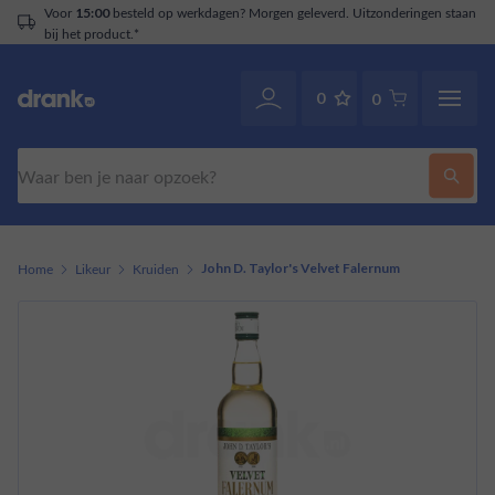
besteld op werkdagen? Morgen geleverd. Uitzonderingen staan
5:00
t product.*
0
0
Zoeken
Home
Likeur
Kruiden
John D. Taylor's Velvet Falernum