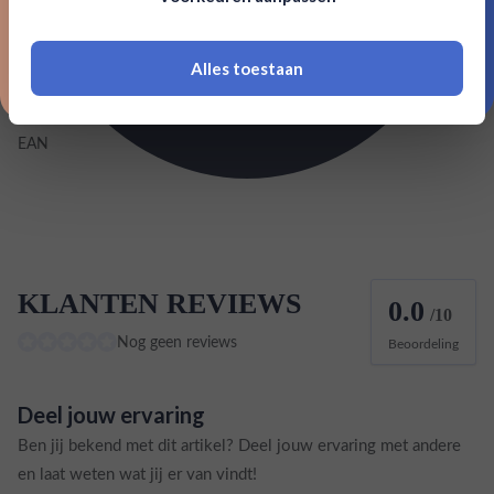
18 jaar of ouder zijn
Inhoud
0,7L
Alles toestaan
*Navimer is uitgesloten van deze welkomstactie
Land van herkomst
Barbados
EAN
724803000721
KLANTEN REVIEWS
0.0
/10
Nog geen reviews
Beoordeling
Deel jouw ervaring
Ben jij bekend met dit artikel? Deel jouw ervaring met andere
en laat weten wat jij er van vindt!