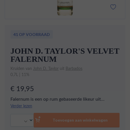
41 OP VOORRAAD
JOHN D. TAYLOR'S VELVET
FALERNUM
Kruiden van
John D. Taylor
uit
Barbados
0,7L | 11%
€ 19,95
Falernum is een op rum gebaseerde likeur uit
Barbados. In deze likeur komen de smaken van zoet
Verder lezen
en pittigheid bij elkaar.
Aantal
Toevoegen aan winkelwagen