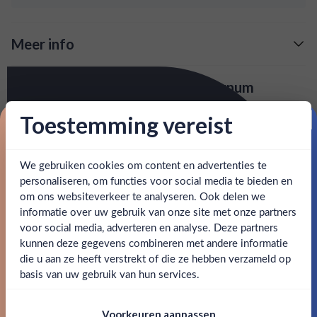
Meer info
Verzending is gratis vanaf
€125,-
Over John D. Taylor's Velvet Falernum
: voor 15:00, morgen in huis (uitzondering bij
Snelle levering
Falernum is een op rum gebaseerde likeur uit Barbados. In
Toestemming vereist
artikel vermeld)
deze likeur komen de smaken van zoet en pittigheid bij
Proost op je eerste korting!
elkaar.
en goed bereikbare klantenservice.
Behulpzame
We gebruiken cookies om content en advertenties te
Schrijf je in en ontvang direct 5% korting op je eerste
SPECIFICATIES
bestelling.
personaliseren, om functies voor social media te bieden en
om ons websiteverkeer te analyseren. Ook delen we
Email
informatie over uw gebruik van onze site met onze partners
Alcohol
11.00%
Ben jij 18 jaar of ouder?
voor social media, adverteren en analyse. Deze partners
kunnen deze gegevens combineren met andere informatie
Allergenen
-
Claim mijn korting
die u aan ze heeft verstrekt of die ze hebben verzameld op
Nee
Ja
basis van uw gebruik van hun services.
Merk
John D. Taylor
Nee, bedankt
Om deze website te bezoeken moet je
Kleurstoffen
Voorkeuren aanpassen