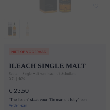
NIET OP VOORRAAD
ILEACH SINGLE MALT
Scotch - Single Malt van
Ileach
uit
Schotland
0,7L | 40%
€ 23,50
"The Ileach" staat voor "De man uit Islay", een
eerbetoon aan de stoere, robuuste man, zoals de
Verder lezen