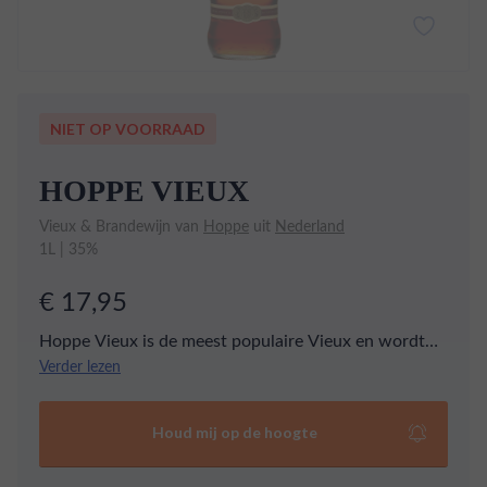
NIET OP VOORRAAD
HOPPE VIEUX
Vieux & Brandewijn van
Hoppe
uit
Nederland
1L | 35%
€ 17,95
Hoppe Vieux is de meest populaire Vieux en wordt
als sinds 1780 gemaakt als alternatief voor Cognac.
Verder lezen
Hoppe is prima puur te drinken maar helemaal lekker
in de mix met cola.
Houd mij op de hoogte