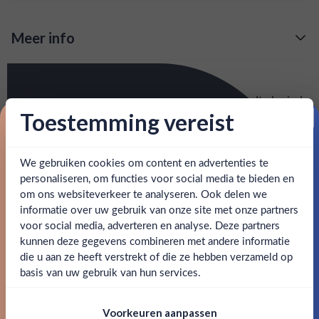
Meer info
Verzending is gratis vanaf
€125,-
Over Hoppe Vieux
: voor 15:00, morgen in huis (uitzondering bij
Snelle levering
Hoppe Vieux is de meest populaire Vieux en wordt als sinds
artikel vermeld)
Toestemming vereist
1780 gemaakt als alternatief voor Cognac. Hoppe is prima
Proost op je eerste korting!
puur te drinken maar helemaal lekker in de mix met cola.
en goed bereikbare klantenservice.
Behulpzame
We gebruiken cookies om content en advertenties te
Schrijf je in en ontvang direct 5% korting op je eerste
SPECIFICATIES
bestelling.
personaliseren, om functies voor social media te bieden en
om ons websiteverkeer te analyseren. Ook delen we
Email
informatie over uw gebruik van onze site met onze partners
Alcohol
35.00%
Ben jij 18 jaar of ouder?
voor social media, adverteren en analyse. Deze partners
kunnen deze gegevens combineren met andere informatie
Merk
Hoppe
Claim mijn korting
die u aan ze heeft verstrekt of die ze hebben verzameld op
Nee
Ja
basis van uw gebruik van hun services.
Kleurstoffen
Nee, bedankt
Om deze website te bezoeken moet je
Inhoud
1L
Voorkeuren aanpassen
18 jaar of ouder zijn