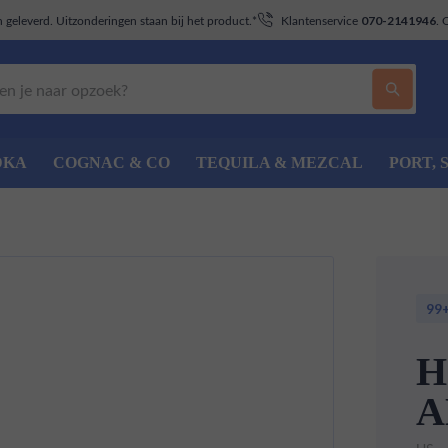
geleverd. Uitzonderingen staan bij het product.*
Klantenservice
. 
070-2141946
DKA
COGNAC & CO
TEQUILA & MEZCAL
PORT, 
99
H
A