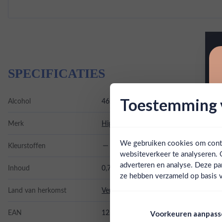
SPECIFICATIES
Toestemming v
Alcohol
46.00%
Merk
High West
We gebruiken cookies om conten
Kleurstoffen
websiteverkeer te analyseren. 
adverteren en analyse. Deze pa
Inhoud
0,7L
ze hebben verzameld op basis v
Land van herkomst
Verenigde Staten
EAN
1220000080676
Voorkeuren aanpas