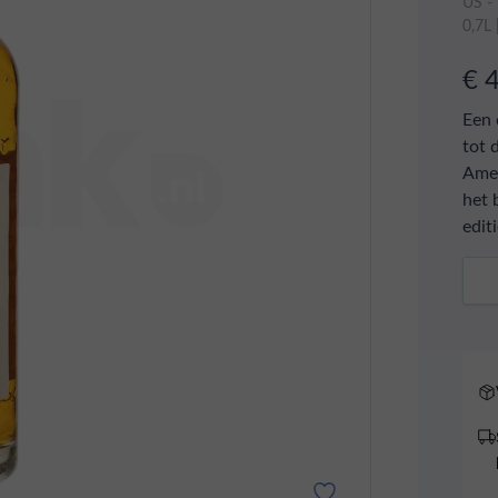
US -
0,7L
€ 
Een 
tot 
Amer
het 
edit
Aant