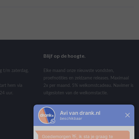
Blijf op de hoogte.
g t/m zaterdag,
Elke maand onze nieuwste vondsten,
proefnotities en zeldzame releases. Maximaal
tart hem via
2x per maand. 5% welkomstcadeau. Navimer is
24 uur.
uitgesloten van de welkomstactie.