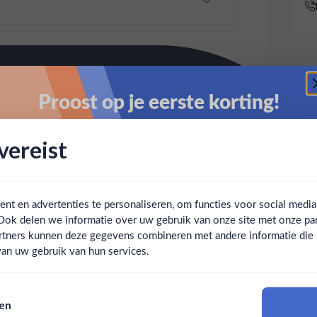
Proost op je eerste korting!
Schrijf je in en ontvang direct 5% korting op je eerste
ereist
bestelling.
Email
t en advertenties te personaliseren, om functies voor social medi
Ook delen we informatie over uw gebruik van onze site met onze par
Claim mijn korting
Ben jij 18 jaar of ouder?
rtners kunnen deze gegevens combineren met andere informatie die u 
an uw gebruik van hun services.
Nee
Ja
Nee, bedankt
sen
Om deze website te bezoeken moet je 18 jaar of ouder zijn