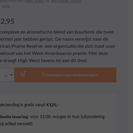
 Bourbon van
High West
uit
Verenigde Staten
 | 46%
42,95
complexe en aromatische blend van bourbons die twee
dertien jaar hebben gerijpt. De naam verwijst naar de
ican Prairie Reserve, een organisatie die zich inzet voor
behoud van het West-Amerikaanse prairie. Met deze
ie draagt High West tevens bij aan dit doel.
al
Toevoegen aan winkelwagen
Verzending is gratis vanaf
€125,-
: voor 15:00, morgen in huis (uitzondering
Snelle levering
bij artikel vermeld)