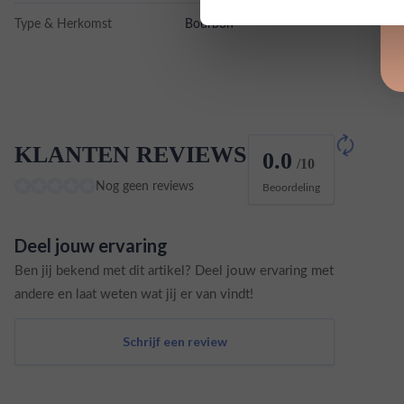
Type & Herkomst
Bourbon
KLANTEN REVIEWS
0.0
/10
Nog geen reviews
Beoordeling
Deel jouw ervaring
Ben jij bekend met dit artikel? Deel jouw ervaring met
andere en laat weten wat jij er van vindt!
Schrijf een review