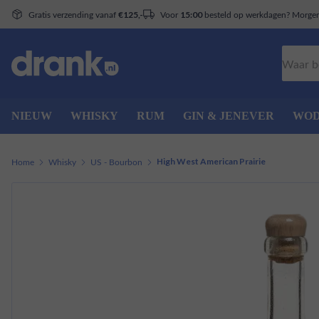
Gratis verzending vanaf
Voor
besteld op werkdagen? Morgen 
€125,-
15:00
Zoeken
NIEUW
WHISKY
RUM
GIN & JENEVER
WO
Home
Whisky
US - Bourbon
High West American Prairie