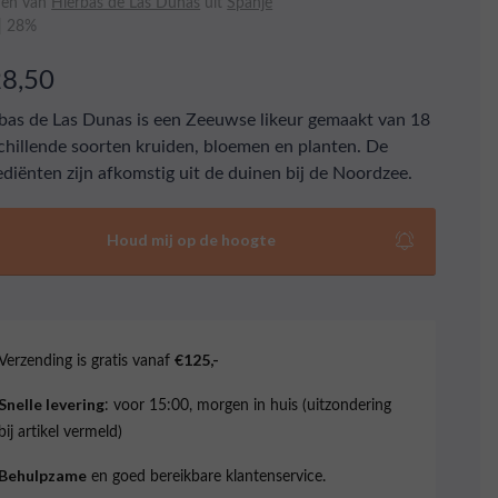
den van
Hierbas de Las Dunas
uit
Spanje
 | 28%
28,50
bas de Las Dunas is een Zeeuwse likeur gemaakt van 18
chillende soorten kruiden, bloemen en planten. De
ediënten zijn afkomstig uit de duinen bij de Noordzee.
Houd mij op de hoogte
Verzending is gratis vanaf
€125,-
: voor 15:00, morgen in huis (uitzondering
Snelle levering
bij artikel vermeld)
en goed bereikbare klantenservice.
Behulpzame