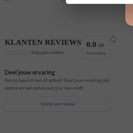
KLANTEN REVIEWS
0.0
/10
Nog geen reviews
Beoordeling
Deel jouw ervaring
Ben jij bekend met dit artikel? Deel jouw ervaring met
andere en laat weten wat jij er van vindt!
Schrijf een review