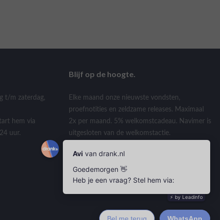
Blijf op de hoogte.
g t/m zaterdag,
Elke maand onze nieuwste vondsten,
proefnotities en zeldzame releases. Maximaal
tart hem via
2x per maand. 5% welkomstcadeau. Navimer is
24 uur.
uitgesloten van de welkomstactie.