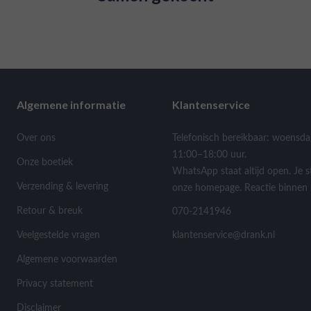
Algemene informatie
Klantenservice
Over ons
Telefonisch bereikbaar: woensda
11:00–18:00 uur.
Onze boetiek
WhatsApp staat altijd open. Je s
Verzending & levering
onze homepage. Reactie binnen 
Retour & breuk
070-2141946
Veelgestelde vragen
klantenservice@drank.nl
Algemene voorwaarden
Privacy statement
Disclaimer