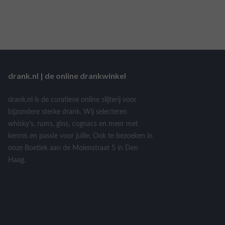
drank.nl | de online drankwinkel
drank.nl is de curatieve online slijterij voor
bijzondere sterke drank. Wij selecteren
whisky's, rums, gins, cognacs en meer met
kennis en passie voor jullie. Ook te bezoeken in
onze Boetiek aan de Molenstraat 5 in Den
Haag.