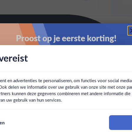
Proost op je eerste korting!
Schrijf je in en ontvang direct 5% korting op je eerste
ereist
bestelling.
Email
t en advertenties te personaliseren, om functies voor social medi
Ook delen we informatie over uw gebruik van onze site met onze par
Claim mijn korting
Ben jij 18 jaar of ouder?
rtners kunnen deze gegevens combineren met andere informatie die u 
an uw gebruik van hun services.
Nee
Ja
Nee, bedankt
sen
Om deze website te bezoeken moet je 18 jaar of ouder zijn