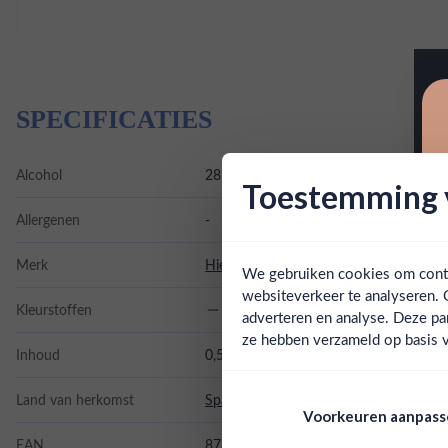
SPECIFICATIES
Alcohol
28.00%
Toestemming v
Allergenen
-
Merk
Hierbas de Las Dunas
We gebruiken cookies om conten
websiteverkeer te analyseren. 
Kleurstoffen
adverteren en analyse. Deze pa
ze hebben verzameld op basis v
Inhoud
0,5L
Land van herkomst
Spanje
Voorkeuren aanpas
EAN
8710631120320