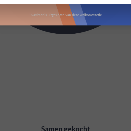
*Navimer is uitgesloten van deze welkomstactie
Samen gekocht