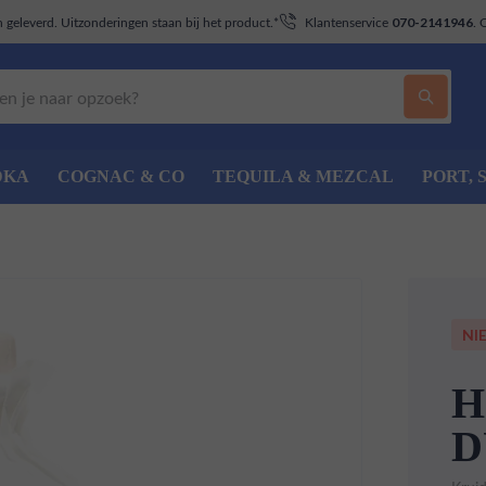
geleverd. Uitzonderingen staan bij het product.*
Klantenservice
. 
070-2141946
DKA
COGNAC & CO
TEQUILA & MEZCAL
PORT, 
NI
H
D