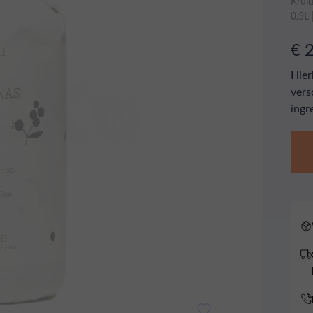
Krui
0,5L
€ 
Hier
vers
ingr