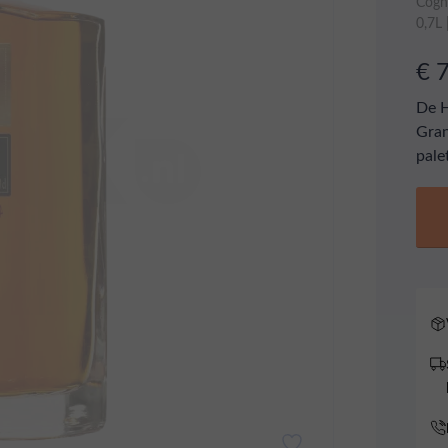
Cogn
0,7L
€ 
De H
Gran
pale