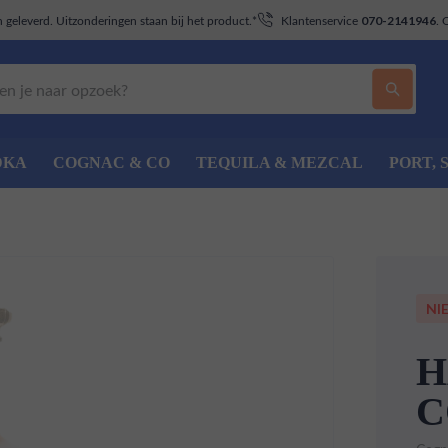
geleverd. Uitzonderingen staan bij het product.*
Klantenservice
. 
070-2141946
DKA
COGNAC & CO
TEQUILA & MEZCAL
PORT, 
NI
H
C