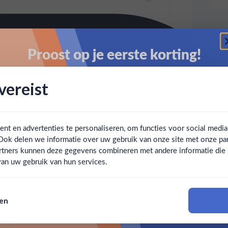
Proost op je eerste korting!
Schrijf je in en ontvang direct 5% korting op je eerste
ereist
bestelling.
Email
t en advertenties te personaliseren, om functies voor social medi
Ook delen we informatie over uw gebruik van onze site met onze par
Claim mijn korting
Ben jij 18 jaar of ouder?
rtners kunnen deze gegevens combineren met andere informatie die u 
an uw gebruik van hun services.
Nee
Ja
Nee, bedankt
sen
Om deze website te bezoeken moet je 18 jaar of ouder zijn