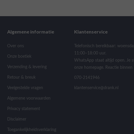
Algemene informatie
Klantenservice
Over ons
Telefonisch bereikbaar: woensda
11:00–18:00 uur.
Onze boetiek
WhatsApp staat altijd open. Je s
Verzending & levering
onze homepage. Reactie binnen 
Retour & breuk
070-2141946
Veelgestelde vragen
klantenservice@drank.nl
Algemene voorwaarden
Privacy statement
Disclaimer
Toegankelijkheidsverklaring