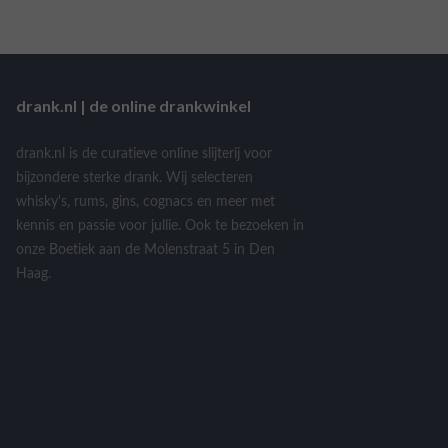
drank.nl | de online drankwinkel
drank.nl is de curatieve online slijterij voor
bijzondere sterke drank. Wij selecteren
whisky's, rums, gins, cognacs en meer met
kennis en passie voor jullie. Ook te bezoeken in
onze Boetiek aan de Molenstraat 5 in Den
Haag.