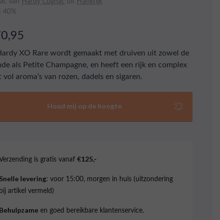
ac van
Hardy Cognac
uit
Frankrijk
 | 40%
70,95
ardy XO Rare wordt gemaakt met druiven uit zowel de
de als Petite Champagne, en heeft een rijk en complex
t vol aroma’s van rozen, dadels en sigaren.
Houd mij op de hoogte
Verzending is gratis vanaf
€125,-
: voor 15:00, morgen in huis (uitzondering
Snelle levering
bij artikel vermeld)
en goed bereikbare klantenservice.
Behulpzame