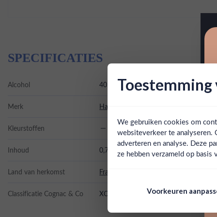
SPECIFICATIES
Toestemming v
Alcohol
40.00%
Merk
Hardy Cognac
We gebruiken cookies om conten
Kleurstoffen
websiteverkeer te analyseren. 
adverteren en analyse. Deze pa
Inhoud
0,7L
ze hebben verzameld op basis v
Land van herkomst
Frankrijk
Voorkeuren aanpas
Classificatie Cognac & Co
XO