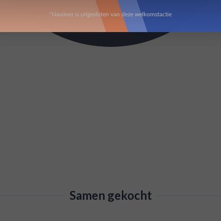
*Navimer is uitgesloten van deze welkomstactie
Samen gekocht