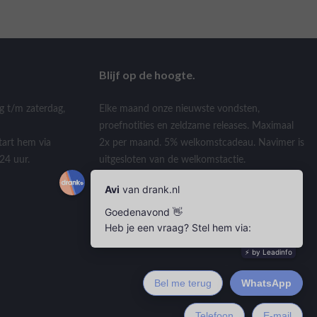
Blijf op de hoogte.
g t/m zaterdag,
Elke maand onze nieuwste vondsten,
proefnotities en zeldzame releases. Maximaal
tart hem via
2x per maand. 5% welkomstcadeau. Navimer is
24 uur.
uitgesloten van de welkomstactie.