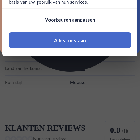
basis van uw gebruik van hun services.
SPECIFICATIES
Nee, bedankt
Om deze website te bezoeken moet je
Voorkeuren aanpassen
18 jaar of ouder zijn
Alcohol
66.00%
Merk
Hampden
Alles toestaan
*Navimer is uitgesloten van deze welkomstactie
Inhoud
0,7L
Land van herkomst
Jamaica
Rum stijl
Melasse
KLANTEN REVIEWS
0.0
/10
Nog geen reviews
Beoordeling