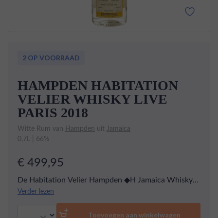
2 OP VOORRAAD
HAMPDEN HABITATION
VELIER WHISKY LIVE
PARIS 2018
Witte Rum van
Hampden
uit
Jamaica
0,7L | 66%
€ 499,95
De Habitation Velier Hampden ◆H Jamaica Whisky
Live Paris 2018 is een ware schat voor
Verder lezen
rumliefhebbers. Deze exclusieve editie, gepresenteerd
Aantal
op Whisky Live Paris 2018 en gebotteld op een
Toevoegen aan winkelwagen