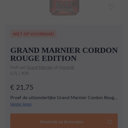
NIET OP VOORRAAD
GRAND MARNIER CORDON
ROUGE EDITION
Fruit van
Grand Marnier
uit
Frankrijk
0,7L | 40%
€ 21,75
Proef de uitzonderlijke Grand Marnier Cordon Rouge
Edition, een elegante Franse likeur die fijne cognac
Verder lezen
combineert met de essentie van tropische bittere
sinaasappels. Deze speciale editie zet de traditie
Houd mij op de hoogte
voort met zijn kenmerkende smaak, complex en vol,