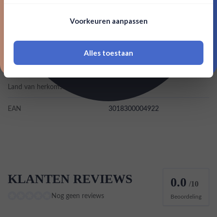
Nee, bedankt
Om deze website te bezoeken moet je
Voorkeuren aanpassen
Merk
Grand Marnier
18 jaar of ouder zijn
Kleurstoffen
Alles toestaan
*Navimer is uitgesloten van deze welkomstactie
Inhoud
0,7L
Land van herkomst
Frankrijk
EAN
3018300004922
KLANTEN REVIEWS
0.0
/10
Nog geen reviews
Beoordeling