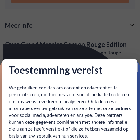
maar perfect in balans. Geniet van de rijke tonen van
cognac en de subtiel bitterzoete citrusaccenten,
naadloos samengebracht in deze iconische likeur.
Meer info
Verzending is gratis vanaf
€125,-
Over Grand Marnier Cordon Rouge Edition
: voor 15:00, morgen in huis (uitzondering bij
Snelle levering
Proef de uitzonderlijke Grand Marnier Cordon Rouge
artikel vermeld)
Edition, een elegante Franse likeur die fijne cognac
Toestemming vereist
combineert met de essentie van tropische bittere
en goed bereikbare klantenservice.
Behulpzame
Proost op je eerste korting!
sinaasappels. Deze speciale editie zet de traditie voort met
zijn kenmerkende smaak, complex en vol, maar perfect in
We gebruiken cookies om content en advertenties te
Schrijf je in en ontvang direct 5% korting op je eerste
balans. Geniet van de rijke tonen van cognac en de subtiel
bestelling.
personaliseren, om functies voor social media te bieden en
bitterzoete citrusaccenten, naadloos samengebracht in
om ons websiteverkeer te analyseren. Ook delen we
Email
deze iconische likeur.
informatie over uw gebruik van onze site met onze partners
Ben jij 18 jaar of ouder?
voor social media, adverteren en analyse. Deze partners
SPECIFICATIES
kunnen deze gegevens combineren met andere informatie
Claim mijn korting
die u aan ze heeft verstrekt of die ze hebben verzameld op
Nee
Ja
basis van uw gebruik van hun services.
Alcohol
40.00%