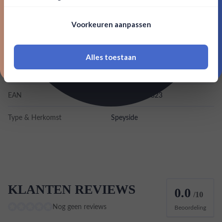
Merk
The Glenrothes
Nee, bedankt
Om deze website te bezoeken moet je
Voorkeuren aanpassen
18 jaar of ouder zijn
Kleurstoffen
Inhoud
0,7L
Alles toestaan
*Navimer is uitgesloten van deze welkomstactie
Land van herkomst
Schotland
EAN
5010314306823
Type & Herkomst
Speyside
KLANTEN REVIEWS
0.0
/10
Nog geen reviews
Beoordeling