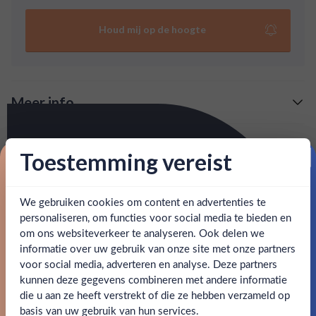
introductie tot de wereld van single malts. Ervaar de
frisse tonen van citrus, vanille en zandkoek.
Houd mij op de hoogte
Meer info
Verzending is gratis vanaf
€125,-
Over Glenrothes 10 Yr
Toestemming vereist
: voor 15:00, morgen in huis (uitzondering bij
Snelle levering
The Glenrothes 10 Yr is een lichte en meer subtiele versie
Proost op je eerste korting!
artikel vermeld)
van The Glenrothes. Deze whisky is een mooie introductie
tot de wereld van single malts. Ervaar de frisse tonen van
We gebruiken cookies om content en advertenties te
Schrijf je in en ontvang direct 5% korting op je eerste
en goed bereikbare klantenservice.
Behulpzame
citrus, vanille en zandkoek.
bestelling.
personaliseren, om functies voor social media te bieden en
om ons websiteverkeer te analyseren. Ook delen we
Email
informatie over uw gebruik van onze site met onze partners
SPECIFICATIES
Ben jij 18 jaar of ouder?
voor social media, adverteren en analyse. Deze partners
kunnen deze gegevens combineren met andere informatie
Claim mijn korting
Alcohol
40.00%
die u aan ze heeft verstrekt of die ze hebben verzameld op
Nee
Ja
basis van uw gebruik van hun services.