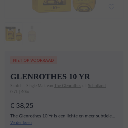
NIET OP VOORRAAD
GLENROTHES 10 YR
Scotch - Single Malt van
The Glenrothes
uit
Schotland
0,7L | 40%
€ 38,25
The Glenrothes 10 Yr is een lichte en meer subtiele
versie van The Glenrothes. Deze whisky is een mooie
Verder lezen