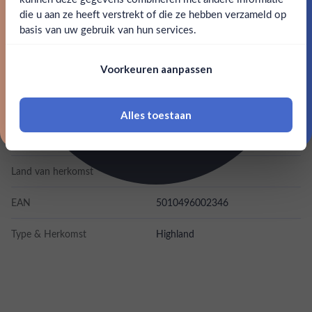
Claim mijn korting
die u aan ze heeft verstrekt of die ze hebben verzameld op
Nee
Ja
basis van uw gebruik van hun services.
SPECIFICATIES
Nee, bedankt
Om deze website te bezoeken moet je
Voorkeuren aanpassen
18 jaar of ouder zijn
Alcohol
48.00%
Merk
Glen Garioch
Alles toestaan
*Navimer is uitgesloten van deze welkomstactie
Inhoud
1L
Land van herkomst
Schotland
EAN
5010496002346
Type & Herkomst
Highland