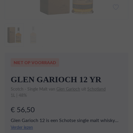
NIET OP VOORRAAD
GLEN GARIOCH 12 YR
Scotch - Single Malt van
Glen Garioch
uit
Schotland
1L | 48%
€ 56,50
Glen Garioch 12 is een Schotse single malt whisky
afkomstig uit de oostelijke Hooglanden. Deze whisky
Verder lezen