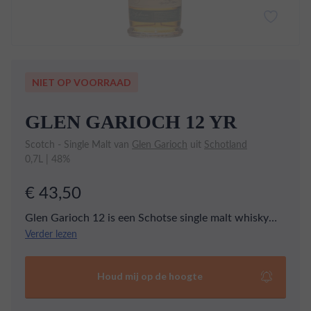
NIET OP VOORRAAD
GLEN GARIOCH 12 YR
Scotch - Single Malt van
Glen Garioch
uit
Schotland
0,7L | 48%
€ 43,50
Glen Garioch 12 is een Schotse single malt whisky
afkomstig uit de oostelijke Hooglanden. Deze whisky
Verder lezen
heeft een rijke, fruitige smaak met tonen van groene
appel en peer, aangevuld met hints van vanille, honing
Houd mij op de hoogte
en kruiden. De whisky heeft gerijpt in ex-
bourbonvaten en ex-sherryvaten, wat bijdraagt aan