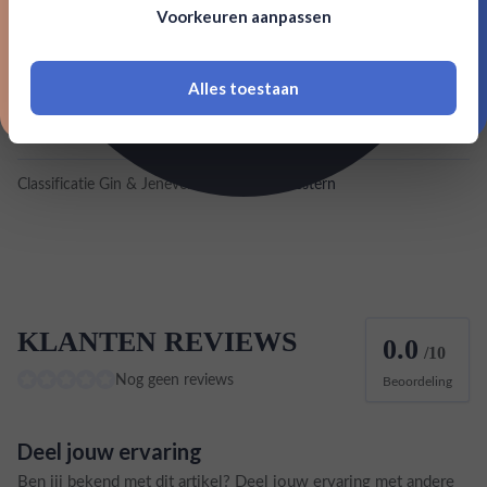
Voorkeuren aanpassen
18 jaar of ouder zijn
Inhoud
0,5L
Land van herkomst
Spanje
Alles toestaan
*Navimer is uitgesloten van deze welkomstactie
EAN
8411640000466
Classificatie Gin & Jenever
New Western
KLANTEN REVIEWS
0.0
/10
Nog geen reviews
Beoordeling
Deel jouw ervaring
Ben jij bekend met dit artikel? Deel jouw ervaring met andere