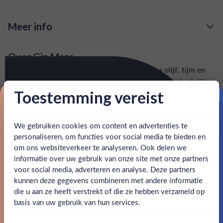
Meer info
Verzending is gratis vanaf
€125,-
Over Gin Mare
: voor 15:00, morgen in huis (uitzondering bij
Snelle levering
Met ingrediënten zoals basilicum, Arbequina olijf, tijm en
artikel vermeld)
rozemarijn, belichaamt Gin Mare de Mediterrane leefstijl.
Toestemming vereist
De perfecte balans van de gin wordt bereikt door alle
en goed bereikbare klantenservice.
Behulpzame
Proost op je eerste korting!
ingrediënten separaat te distilleren. Een prachtige luxe gin
met fraaie en diepe citrustonen.
We gebruiken cookies om content en advertenties te
Schrijf je in en ontvang direct 5% korting op je eerste
bestelling.
personaliseren, om functies voor social media te bieden en
SPECIFICATIES
om ons websiteverkeer te analyseren. Ook delen we
Email
informatie over uw gebruik van onze site met onze partners
Ben jij 18 jaar of ouder?
voor social media, adverteren en analyse. Deze partners
Alcohol
42.70%
kunnen deze gegevens combineren met andere informatie
Claim mijn korting
die u aan ze heeft verstrekt of die ze hebben verzameld op
Merk
Gin Mare
Nee
Ja
basis van uw gebruik van hun services.
Nee, bedankt
Kleurstoffen
Om deze website te bezoeken moet je