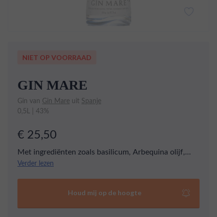
NIET OP VOORRAAD
GIN MARE
Gin van
Gin Mare
uit
Spanje
0,5L | 43%
€ 25,50
Met ingrediënten zoals basilicum, Arbequina olijf,
tijm en rozemarijn, belichaamt Gin Mare de
Verder lezen
Mediterrane leefstijl. De perfecte balans van de gin
wordt bereikt door alle ingrediënten separaat te
Houd mij op de hoogte
distilleren. Een prachtige luxe gin met fraaie en diepe
citrustonen.