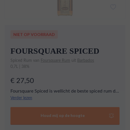
NIET OP VOORRAAD
FOURSQUARE SPICED
Spiced Rum van
Foursquare Rum
uit
Barbados
0,7L | 38%
€ 27,50
Foursquare Spiced is wellicht de beste spiced rum die
er is. Gemaakt op Barbados door de legendarische
Verder lezen
Foursquare Rum Distillery. In de rum ontdek je tonen
van sinaasappels, toffee en marmelade.
Houd mij op de hoogte