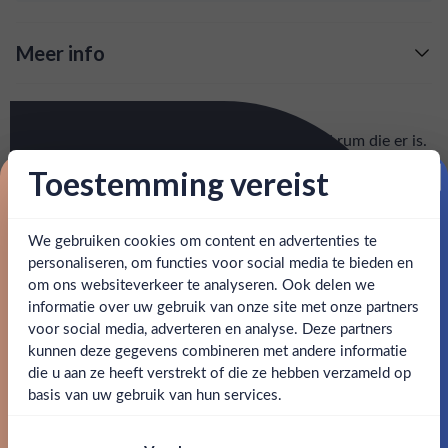
Meer info
Verzending is gratis vanaf
€125,-
Over Foursquare Spiced
: voor 15:00, morgen in huis (uitzondering bij
Snelle levering
Foursquare Spiced is wellicht de beste spiced rum die er is.
artikel vermeld)
Gemaakt op Barbados door de legendarische Foursquare
Toestemming vereist
Rum Distillery. In de rum ontdek je tonen van sinaasappels,
Proost op je eerste korting!
en goed bereikbare klantenservice.
Behulpzame
toffee en marmelade.
We gebruiken cookies om content en advertenties te
Schrijf je in en ontvang direct 5% korting op je eerste
bestelling.
personaliseren, om functies voor social media te bieden en
SPECIFICATIES
om ons websiteverkeer te analyseren. Ook delen we
Email
informatie over uw gebruik van onze site met onze partners
Ben jij 18 jaar of ouder?
Alcohol
37.50%
voor social media, adverteren en analyse. Deze partners
kunnen deze gegevens combineren met andere informatie
Claim mijn korting
Merk
Foursquare Rum
die u aan ze heeft verstrekt of die ze hebben verzameld op
Nee
Ja
basis van uw gebruik van hun services.
Kleurstoffen
Nee, bedankt
Om deze website te bezoeken moet je