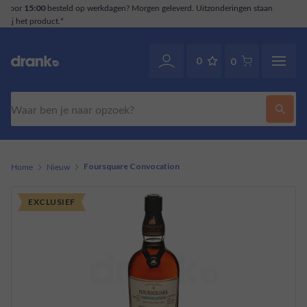
deringen staan
Klantenservice
. Ook via WhatsApp.
070-2141946
0
0
Zoeken
Home
Nieuw
Foursquare Convocation
EXCLUSIEF