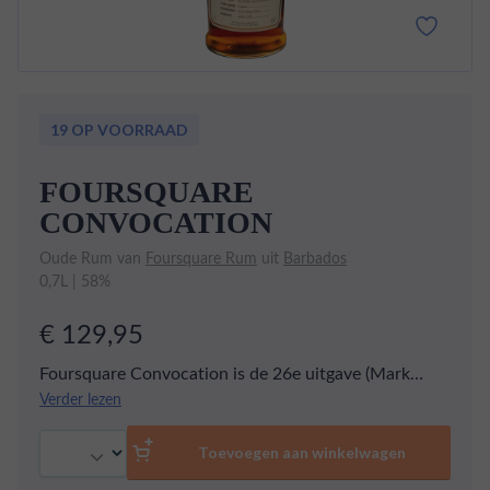
19 OP VOORRAAD
FOURSQUARE
CONVOCATION
Oude Rum van
Foursquare Rum
uit
Barbados
0,7L | 58%
€ 129,95
Foursquare Convocation is de 26e uitgave (Mark
XXVI) van de bekroonde Exceptional Cask Selection
Verder lezen
uit Barbados. Deze 17 jaar oude rum is een
Aantal
meesterlijke blend van pot- en column still distillaten,
Toevoegen aan winkelwagen
gerijpt op een combinatie van ex-bourbon en ex-