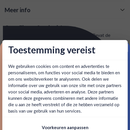
Meer info
Verzending is gratis vanaf
€125,-
Over Fluere Smoked Agave
: voor 15:00, morgen in huis (uitzondering bij
Snelle levering
Rokerige en aardse non-alcoholische spirit. Bevat de
artikel vermeld)
plantigere zoetheid van agave, verrijkt met een hint van
Toestemming vereist
zwarte peper en gerookt hickoryhout. Perfect voor een
Proost op je eerste korting!
en goed bereikbare klantenservice.
Behulpzame
diepgaande smaakbeleving.
We gebruiken cookies om content en advertenties te
Schrijf je in en ontvang direct 5% korting op je eerste
SPECIFICATIES
bestelling.
personaliseren, om functies voor social media te bieden en
om ons websiteverkeer te analyseren. Ook delen we
Email
informatie over uw gebruik van onze site met onze partners
Merk
Fluere
Ben jij 18 jaar of ouder?
voor social media, adverteren en analyse. Deze partners
kunnen deze gegevens combineren met andere informatie
Inhoud
0,7L
Claim mijn korting
die u aan ze heeft verstrekt of die ze hebben verzameld op
Nee
Ja
basis van uw gebruik van hun services.
Land van herkomst
België
Nee, bedankt
Om deze website te bezoeken moet je
Voorkeuren aanpassen
18 jaar of ouder zijn