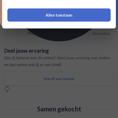
Alles toestaan
*Navimer is uitgesloten van deze welkomstactie
KLANTEN REVIEWS
0.0
/10
Nog geen reviews
Beoordeling
Deel jouw ervaring
Ben jij bekend met dit artikel? Deel jouw ervaring met andere
en laat weten wat jij er van vindt!
Schrijf een review
Samen gekocht