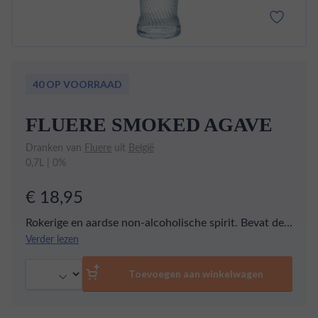
40 OP VOORRAAD
FLUERE SMOKED AGAVE
Dranken van
Fluere
uit
België
0,7L | 0%
€ 18,95
Rokerige en aardse non-alcoholische spirit. Bevat de
plantigere zoetheid van agave, verrijkt met een hint
Verder lezen
van zwarte peper en gerookt hickoryhout. Perfect
Aantal
voor een diepgaande smaakbeleving.
Toevoegen aan winkelwagen