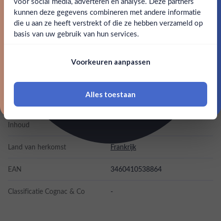
voor social media, adverteren en analyse. Deze partners
unieke cognac voor liefhebbers van innovatie, die de
kunnen deze gegevens combineren met andere informatie
grenzen van traditionele rijping verkent met tropische
Claim mijn korting
die u aan ze heeft verstrekt of die ze hebben verzameld op
finesse.
Nee
Ja
basis van uw gebruik van hun services.
Nee, bedankt
SPECIFICATIES
Om deze website te bezoeken moet je
Voorkeuren aanpassen
18 jaar of ouder zijn
Alcohol
46.20%
Alles toestaan
*Navimer is uitgesloten van deze welkomstactie
Merk
Ferrand Cognac
Inhoud
0,7L
Land van herkomst
Frankrijk
EAN
3460410538864
Classificatie Cognac & Co
-