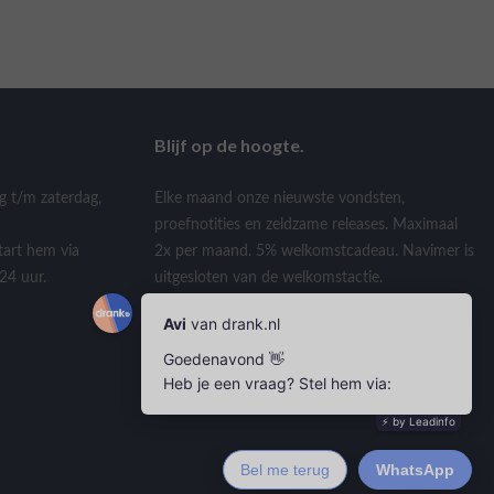
Blijf op de hoogte.
g t/m zaterdag,
Elke maand onze nieuwste vondsten,
proefnotities en zeldzame releases. Maximaal
tart hem via
2x per maand. 5% welkomstcadeau. Navimer is
24 uur.
uitgesloten van de welkomstactie.