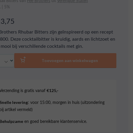
ail Bitters van
Fee Brothers
uit
Verenigde Staten
L | 5%
13,75
Brothers Rhubar Bitters zijn geïnspireerd op een recept
1800. Deze cocktailbitter is kruidig, aards en lichtzoet en
 mooi bij verschillende cocktails met gin.
al
Toevoegen aan winkelwagen
Verzending is gratis vanaf
€125,-
: voor 15:00, morgen in huis (uitzondering
Snelle levering
bij artikel vermeld)
en goed bereikbare klantenservice.
Behulpzame