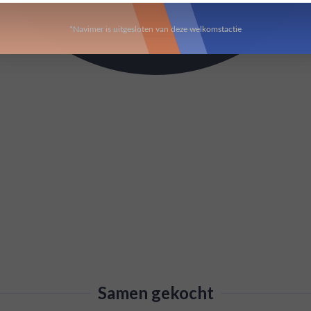
*Navimer is uitgesloten van deze welkomstactie
Samen gekocht