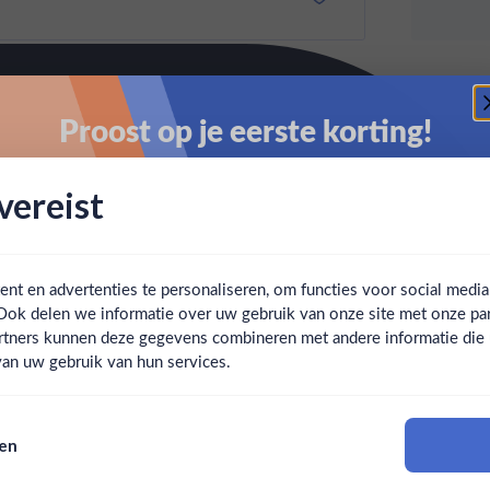
Proost op je eerste korting!
Schrijf je in en ontvang direct 5% korting op je eerste
ereist
bestelling.
Email
t en advertenties te personaliseren, om functies voor social medi
Ook delen we informatie over uw gebruik van onze site met onze par
Claim mijn korting
Ben jij 18 jaar of ouder?
rtners kunnen deze gegevens combineren met andere informatie die u 
an uw gebruik van hun services.
Nee
Ja
Nee, bedankt
sen
Om deze website te bezoeken moet je 18 jaar of ouder zijn