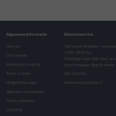
Algemene informatie
Klantenservice
Over ons
Telefonisch bereikbaar: woensda
11:00–18:00 uur.
Onze boetiek
WhatsApp staat altijd open. Je s
Verzending & levering
onze homepage. Reactie binnen 
Retour & breuk
070-2141946
Veelgestelde vragen
klantenservice@drank.nl
Algemene voorwaarden
Privacy statement
Disclaimer