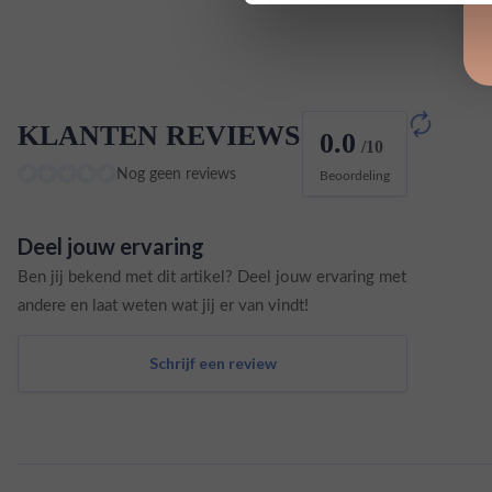
KLANTEN REVIEWS
0.0
/10
Nog geen reviews
Beoordeling
Deel jouw ervaring
Ben jij bekend met dit artikel? Deel jouw ervaring met
andere en laat weten wat jij er van vindt!
Schrijf een review