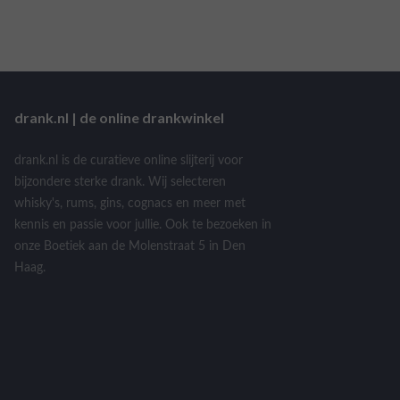
drank.nl | de online drankwinkel
drank.nl is de curatieve online slijterij voor
bijzondere sterke drank. Wij selecteren
whisky's, rums, gins, cognacs en meer met
kennis en passie voor jullie. Ook te bezoeken in
onze Boetiek aan de Molenstraat 5 in Den
Haag.