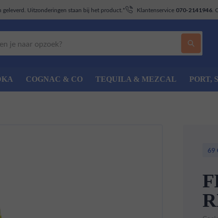
geleverd. Uitzonderingen staan bij het product.*
Klantenservice
. 
070-2141946
DKA
COGNAC & CO
TEQUILA & MEZCAL
PORT, 
69
F
R