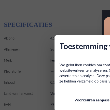
SPECIFICATIES
Alcohol
4.50%
Toestemming v
Allergenen
Sulfiten
Merk
Fee Brothers
We gebruiken cookies om conten
websiteverkeer te analyseren. 
Kleurstoffen
adverteren en analyse. Deze pa
ze hebben verzameld op basis v
Inhoud
0,15L
Land van herkomst
Verenigde Staten
Voorkeuren aanpas
EAN
791863140650