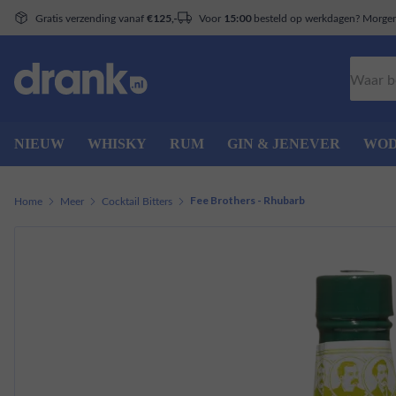
Gratis verzending vanaf
Voor
besteld op werkdagen? Morgen 
€125,-
15:00
Zoeken
NIEUW
WHISKY
RUM
GIN & JENEVER
WO
Home
Meer
Cocktail Bitters
Fee Brothers - Rhubarb