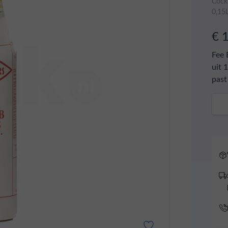
Cockt
0,15
€ 
Fee 
uit 
past
Aant