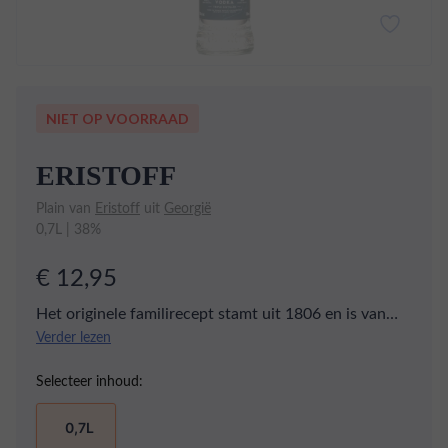
NIET OP VOORRAAD
ERISTOFF
Plain van
Eristoff
uit
Georgië
0,7L | 38%
€ 12,95
Het originele familirecept stamt uit 1806 en is van
van Prince Eristoff. Hoewel de basis nog steeds
Verder lezen
hetzelfde is, zijn er in de loop der tijd wel wat kleine
Selecteer inhoud:
aanpassingen gedaan om het recept en de smaak van
deze bijzondere wodka verder te perfectioneren.
0,7L
Eristoff Brut Vodka wordt driemaal gedistilleerd