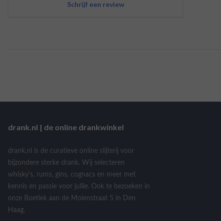
Schrijf een review
drank.nl | de online drankwinkel
drank.nl is de curatieve online slijterij voor
bijzondere sterke drank. Wij selecteren
whisky's, rums, gins, cognacs en meer met
kennis en passie voor jullie. Ook te bezoeken in
onze Boetiek aan de Molenstraat 5 in Den
Haag.