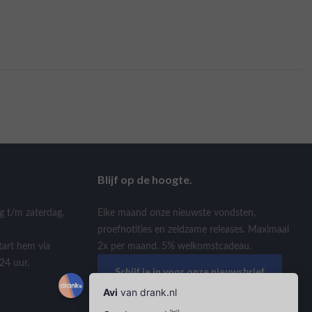
Blijf op de hoogte.
g t/m zaterdag,
Elke maand onze nieuwste vondsten,
proefnotities en zeldzame releases. Maximaal
tart hem via
2x per maand. 5% welkomstcadeau.
24 uur.
Schijf je in voor onze nieuwsbrief