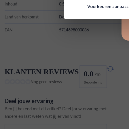
Inhoud
0,5L
Voorkeuren aanpas
Land van herkomst
Denemarken
EAN
5714698000086
KLANTEN REVIEWS
0.0
/10
Nog geen reviews
Beoordeling
Deel jouw ervaring
Ben jij bekend met dit artikel? Deel jouw ervaring met
andere en laat weten wat jij er van vindt!