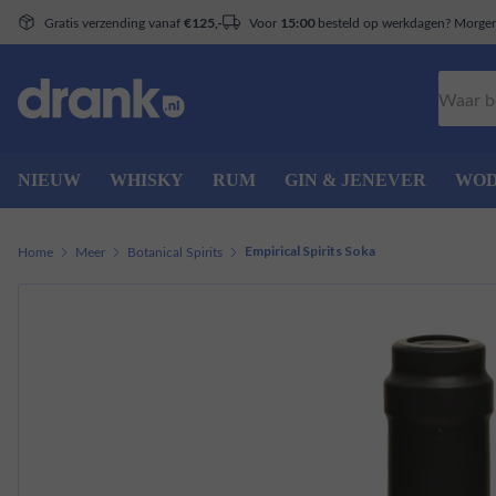
Gratis verzending vanaf
Voor
besteld op werkdagen? Morgen 
€125,-
15:00
Zoeken
NIEUW
WHISKY
RUM
GIN & JENEVER
WO
Home
Meer
Botanical Spirits
Empirical Spirits Soka