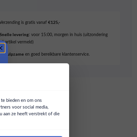
Verzending is gratis vanaf
€125,-
: voor 15:00, morgen in huis (uitzondering
Snelle levering
bij artikel vermeld)
en goed bereikbare klantenservice.
Behulpzame
a te bieden en om ons
tners voor social media,
aan ze heeft verstrekt of die