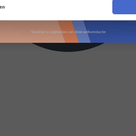
sen
Om deze website te bezoeken moet je 18 jaar of ouder zijn
*Navimer is uitgesloten van deze welkomstactie