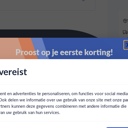
Proost op je eerste korting!
Schrijf je in en ontvang direct 5% korting op je eerste
ereist
bestelling.
Email
t en advertenties te personaliseren, om functies voor social medi
Ook delen we informatie over uw gebruik van onze site met onze par
Claim mijn korting
Ben jij 18 jaar of ouder?
rtners kunnen deze gegevens combineren met andere informatie die u 
an uw gebruik van hun services.
Nee
Ja
Nee, bedankt