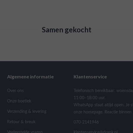
Samen gekocht
Algemene informatie
Klantenservice
Over ons
Telefonisch bereikbaar: woensda
11:00–18:00 uur.
Onze boetiek
WhatsApp staat altijd open. Je s
Verzending & levering
onze homepage. Reactie binnen 
Retour & breuk
070-2141946
Veelgestelde vragen
klantenservice@drank.nl