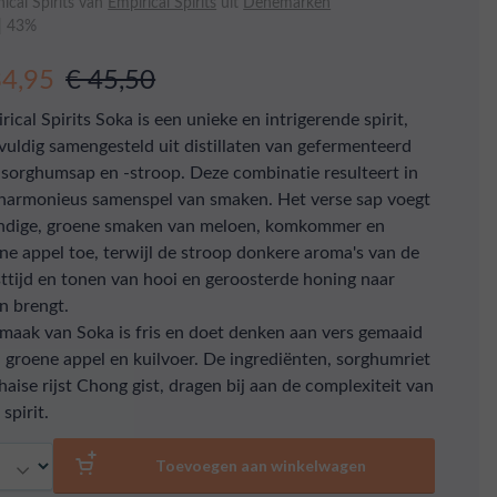
ical Spirits van
Empirical Spirits
uit
Denemarken
 | 43%
34,95
€ 45,50
rical Spirits Soka is een unieke en intrigerende spirit,
vuldig samengesteld uit distillaten van gefermenteerd
 sorghumsap en -stroop. Deze combinatie resulteert in
harmonieus samenspel van smaken. Het verse sap voegt
ndige, groene smaken van meloen, komkommer en
ne appel toe, terwijl de stroop donkere aroma's van de
ttijd en tonen van hooi en geroosterde honing naar
n brengt.
maak van Soka is fris en doet denken aan vers gemaaid
, groene appel en kuilvoer. De ingrediënten, sorghumriet
haise rijst Chong gist, dragen bij aan de complexiteit van
spirit.
al
Toevoegen aan winkelwagen