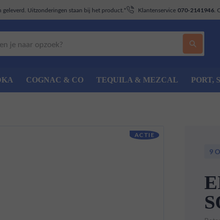
geleverd. Uitzonderingen staan bij het product.*
Klantenservice
. 
070-2141946
DKA
COGNAC & CO
TEQUILA & MEZCAL
PORT, 
ACTIE
9 
E
S