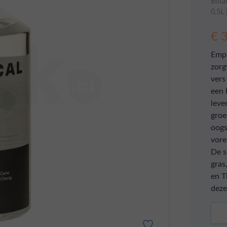
Botan
0,5L
€ 
Empi
zorg
vers
een 
leve
groe
oogs
vore
De s
gras
en T
deze 
Aant