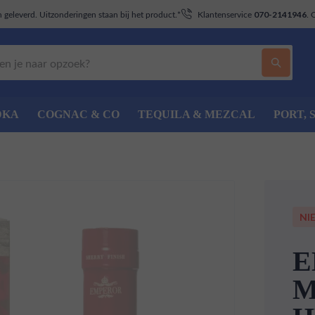
geleverd. Uitzonderingen staan bij het product.*
Klantenservice
. 
070-2141946
DKA
COGNAC & CO
TEQUILA & MEZCAL
PORT, 
NI
E
M