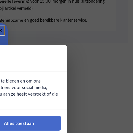
: voor 15:00, morgen in huis (uitzondering
Snelle levering
bij artikel vermeld)
en goed bereikbare klantenservice.
Behulpzame
a te bieden en om ons
tners voor social media,
aan ze heeft verstrekt of die
Alles toestaan