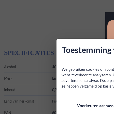
Toestemming v
SPECIFICATIES
Alcohol
40.00%
We gebruiken cookies om conten
websiteverkeer te analyseren. 
Merk
Emperor Rum
adverteren en analyse. Deze pa
ze hebben verzameld op basis v
Inhoud
0,7L
Land van herkomst
Frankrijk
Voorkeuren aanpas
EAN
6091067481011