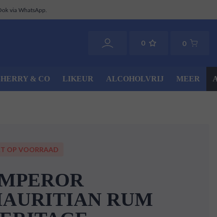
Ook via WhatsApp.
0
0
SHERRY & CO
LIKEUR
ALCOHOLVRIJ
MEER
ET OP VOORRAAD
MPEROR
AURITIAN RUM