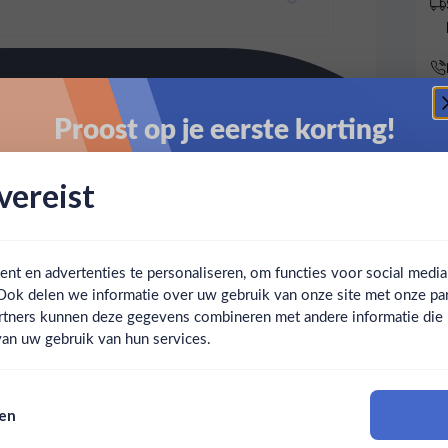
Proost op je eerste korting!
Schrijf je in en ontvang direct 5% korting op je eerste
ereist
bestelling.
Email
t en advertenties te personaliseren, om functies voor social medi
Ook delen we informatie over uw gebruik van onze site met onze par
Claim mijn korting
Ben jij 18 jaar of ouder?
rtners kunnen deze gegevens combineren met andere informatie die u 
an uw gebruik van hun services.
Nee
Ja
Nee, bedankt
sen
Om deze website te bezoeken moet je 18 jaar of ouder zijn