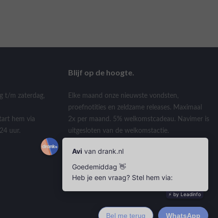
Blijf op de hoogte.
g t/m zaterdag,
Elke maand onze nieuwste vondsten,
proefnotities en zeldzame releases. Maximaal
tart hem via
2x per maand. 5% welkomstcadeau. Navimer is
24 uur.
uitgesloten van de welkomstactie.