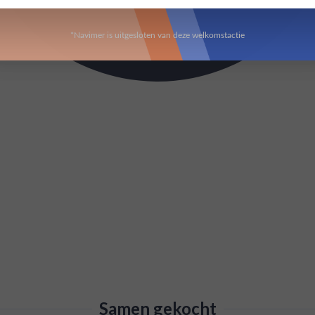
*Navimer is uitgesloten van deze welkomstactie
Samen gekocht