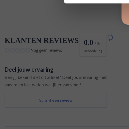
KLANTEN REVIEWS
0.0
/10
Nog geen reviews
Beoordeling
Deel jouw ervaring
Ben jij bekend met dit artikel? Deel jouw ervaring met
andere en laat weten wat jij er van vindt!
Schrijf een review