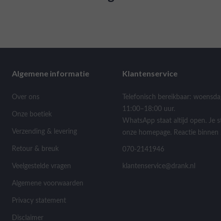
Algemene informatie
Klantenservice
Over ons
Telefonisch bereikbaar: woensda
11:00–18:00 uur.
Onze boetiek
WhatsApp staat altijd open. Je s
Verzending & levering
onze homepage. Reactie binnen 
Retour & breuk
070-2141946
Veelgestelde vragen
klantenservice@drank.nl
Algemene voorwaarden
Privacy statement
Disclaimer