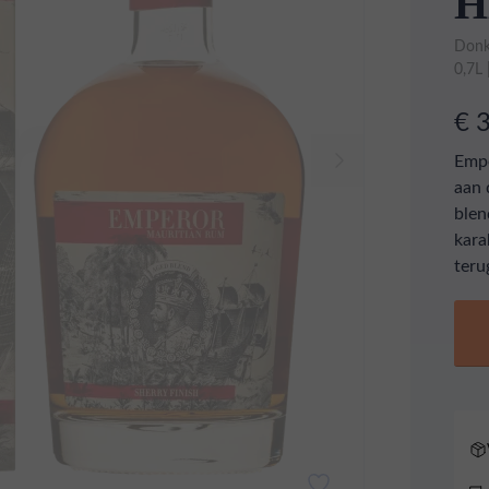
H
Donk
0,7L
€ 
Empe
aan 
blen
kara
ter