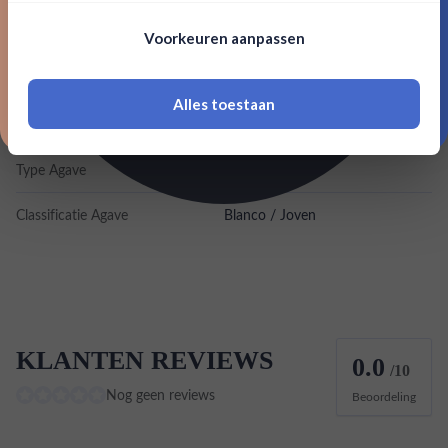
Nee, bedankt
Om deze website te bezoeken moet je
Kleurstoffen
Voorkeuren aanpassen
18 jaar of ouder zijn
Inhoud
0,7L
Alles toestaan
*Navimer is uitgesloten van deze welkomstactie
Land van herkomst
Mexico
Type Agave
Tobala
Classificatie Agave
Blanco / Joven
KLANTEN REVIEWS
0.0
/10
Nog geen reviews
Beoordeling