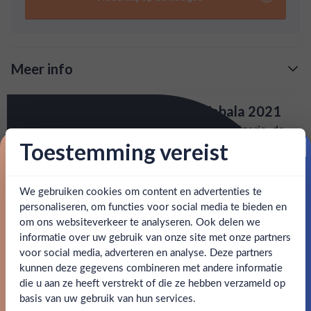
en een zachte rooksmaak. Een ware smaakbeleving
voor elke mezcal-liefhebber!
Meer info
Verzending is gratis vanaf
€125,-
Over El Jolgorio Todos Santos Tobala 2021
: voor 15:00, morgen in huis (uitzondering bij
Snelle levering
Ontdek de zoete, aromatische mezcal van El Jolgorio, de
artikel vermeld)
2021-vintage Todos Santos Tobala. Deze bijzondere mezcal
Toestemming vereist
Proost op je eerste korting!
is gemaakt van Tobala agave en trakteert je op een palet vol
en goed bereikbare klantenservice.
Behulpzame
zoete citrus, tuinkruiden en een zachte rooksmaak. Een
We gebruiken cookies om content en advertenties te
Schrijf je in en ontvang direct 5% korting op je eerste
ware smaakbeleving voor elke mezcal-liefhebber!
bestelling.
personaliseren, om functies voor social media te bieden en
om ons websiteverkeer te analyseren. Ook delen we
Email
SPECIFICATIES
informatie over uw gebruik van onze site met onze partners
Ben jij 18 jaar of ouder?
voor social media, adverteren en analyse. Deze partners
kunnen deze gegevens combineren met andere informatie
Alcohol
54.00%
Claim mijn korting
die u aan ze heeft verstrekt of die ze hebben verzameld op
Nee
Ja
basis van uw gebruik van hun services.
Merk
Casa Cortes