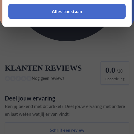
Type Agave
Espadin
Alles toestaan
*Navimer is uitgesloten van deze welkomstactie
Classificatie Agave
Blanco / Joven
KLANTEN REVIEWS
0.0
/10
Nog geen reviews
Beoordeling
Deel jouw ervaring
Ben jij bekend met dit artikel? Deel jouw ervaring met andere
en laat weten wat jij er van vindt!
Schrijf een review