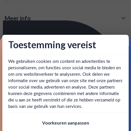
Meer info
Verzending is gratis vanaf
€125,-
Over El Jolgorio Espadin Ancestral
Toestemming vereist
: voor 15:00, morgen in huis (uitzondering bij
Snelle levering
De woorden zijn onderweg... nog even geduld.
Proost op je eerste korting!
artikel vermeld)
SPECIFICATIES
en goed bereikbare klantenservice.
We gebruiken cookies om content en advertenties te
Behulpzame
Schrijf je in en ontvang direct 5% korting op je eerste
bestelling.
personaliseren, om functies voor social media te bieden en
om ons websiteverkeer te analyseren. Ook delen we
Alcohol
53.40%
Email
informatie over uw gebruik van onze site met onze partners
Ben jij 18 jaar of ouder?
voor social media, adverteren en analyse. Deze partners
Merk
Casa Cortes
kunnen deze gegevens combineren met andere informatie
Claim mijn korting
die u aan ze heeft verstrekt of die ze hebben verzameld op
Kleurstoffen
Nee
Ja
basis van uw gebruik van hun services.
Nee, bedankt
Inhoud
0,7L
Om deze website te bezoeken moet je
Voorkeuren aanpassen
18 jaar of ouder zijn
Land van herkomst
Mexico