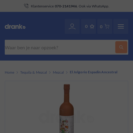
aan
Klantenservice
. Ook via WhatsApp.
070-2141946
0
0
Zoeken
Home
Tequila & Mezcal
Mezcal
El Jolgorio Espadin Ancestral