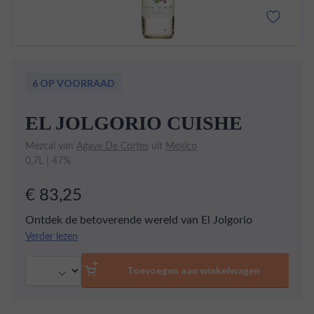
6 OP VOORRAAD
EL JOLGORIO CUISHE
Mezcal van
Agave De Cortes
uit
Mexico
0,7L | 47%
€ 83,25
Ontdek de betoverende wereld van El Jolgorio
Cuishe, een schitterende heldere drank uit Mexico,
Verder lezen
gemaakt van de unieke Cuishe agave. Deze
Aantal
meesterlijke creatie onderscheidt zich met een
Toevoegen aan winkelwagen
krachtig aroma van tabak, verweven met lichte,
bloemige ondertonen en aardse accenten. In de