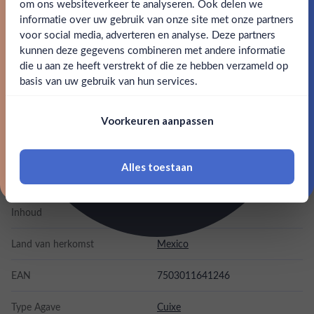
om ons websiteverkeer te analyseren. Ook delen we
ook een authentieke weerspiegeling van de Mexicaanse
Email
informatie over uw gebruik van onze site met onze partners
spirit. Een must voor kenners en liefhebbers die op zoek
Ben jij 18 jaar of ouder?
voor social media, adverteren en analyse. Deze partners
zijn naar een drank met karakter en diepgang.
kunnen deze gegevens combineren met andere informatie
Claim mijn korting
die u aan ze heeft verstrekt of die ze hebben verzameld op
Nee
Ja
SPECIFICATIES
basis van uw gebruik van hun services.
Nee, bedankt
Om deze website te bezoeken moet je
Alcohol
47.00%
Voorkeuren aanpassen
18 jaar of ouder zijn
Merk
Agave De Cortes
Alles toestaan
*Navimer is uitgesloten van deze welkomstactie
Kleurstoffen
Inhoud
0,7L
Land van herkomst
Mexico
EAN
7503011641246
Type Agave
Cuixe