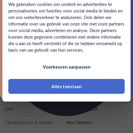
Gunpowder Gin is geschikt om te mixen in cocktails en kan
We gebruiken cookies om content en advertenties te
Schrijf je in en ontvang direct 5% korting op je eerste
ook puur worden gedronken.
bestelling.
personaliseren, om functies voor social media te bieden en
om ons websiteverkeer te analyseren. Ook delen we
Email
informatie over uw gebruik van onze site met onze partners
SPECIFICATIES
Ben jij 18 jaar of ouder?
voor social media, adverteren en analyse. Deze partners
kunnen deze gegevens combineren met andere informatie
Claim mijn korting
Alcohol
43.00%
die u aan ze heeft verstrekt of die ze hebben verzameld op
Nee
Ja
basis van uw gebruik van hun services.
Merk
Drumshanbo
Nee, bedankt
Om deze website te bezoeken moet je
Voorkeuren aanpassen
18 jaar of ouder zijn
Kleurstoffen
Inhoud
0,7L
Alles toestaan
*Navimer is uitgesloten van deze welkomstactie
Land van herkomst
Ierland
EAN
5060434130228
Classificatie Gin & Jenever
New Western