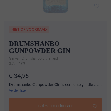
NIET OP VOORRAAD
DRUMSHANBO
GUNPOWDER GIN
Gin van
Drumshanbo
uit
Ierland
0,7L | 43%
€ 34,95
Drumshanbo Gunpowder Gin is een Ierse gin die zich
onderscheidt door zijn unieke smaak. De gin wordt
Verder lezen
geproduceerd door de The Shed Distillery in
Drumshanbo, Ierland en is geïnspireerd op de
Houd mij op de hoogte
natuurlijke omgeving van de distilleerderij. Het recept