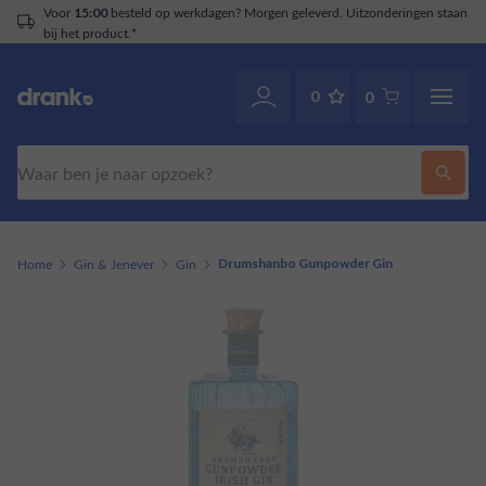
rgen geleverd. Uitzonderingen staan
Klantenservice
.
070-2141946
0
0
Zoeken
Home
Gin & Jenever
Gin
Drumshanbo Gunpowder Gin