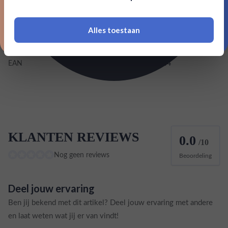
Inhoud
4,5L
Alles toestaan
*Navimer is uitgesloten van deze welkomstactie
Land van herkomst
Filipijnen
EAN
54888880021664
KLANTEN REVIEWS
0.0
/10
Nog geen reviews
Beoordeling
Deel jouw ervaring
Ben jij bekend met dit artikel? Deel jouw ervaring met andere
en laat weten wat jij er van vindt!