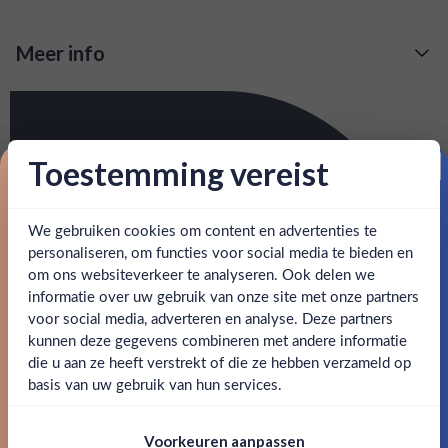
Meer info
Verzending is gratis vanaf
€125,-
Over Don Papa 7 Yr
: voor 15:00, morgen in huis (uitzondering bij
Snelle levering
Don Papa is een rum uit de Filipijnen. Ze wordt
artikel vermeld)
gedistilleerd op het eiland Negros van het beste suikerriet.
Toestemming vereist
Proost op je eerste korting!
De rum wordt voor 7 jaar gelagerd op eikenhouten vaten
en goed bereikbare klantenservice.
Behulpzame
alvorens ze wordt gebotteld. Een goede rum voor de
We gebruiken cookies om content en advertenties te
Schrijf je in en ontvang direct 5% korting op je eerste
beginnende rum drinker.
bestelling.
personaliseren, om functies voor social media te bieden en
om ons websiteverkeer te analyseren. Ook delen we
Email
SPECIFICATIES
informatie over uw gebruik van onze site met onze partners
Ben jij 18 jaar of ouder?
voor social media, adverteren en analyse. Deze partners
kunnen deze gegevens combineren met andere informatie
Alcohol
40.00%
Claim mijn korting
die u aan ze heeft verstrekt of die ze hebben verzameld op
Nee
Ja
basis van uw gebruik van hun services.
Merk
Don Papa
Nee, bedankt
Om deze website te bezoeken moet je
Kleurstoffen
Voorkeuren aanpassen
18 jaar of ouder zijn