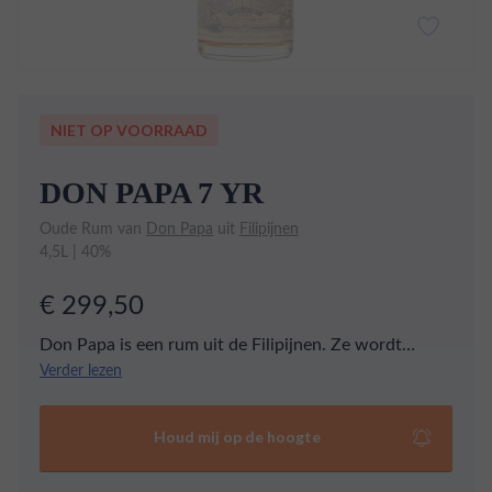
NIET OP VOORRAAD
DON PAPA 7 YR
Oude Rum van
Don Papa
uit
Filipijnen
4,5L | 40%
€ 299,50
Don Papa is een rum uit de Filipijnen. Ze wordt
gedistilleerd op het eiland Negros van het beste
Verder lezen
suikerriet. De rum wordt voor 7 jaar gelagerd op
eikenhouten vaten alvorens ze wordt gebotteld. Een
Houd mij op de hoogte
goede rum voor de beginnende rum drinker.