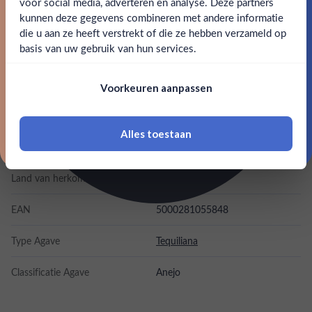
Ben jij 18 jaar of ouder?
voor social media, adverteren en analyse. Deze partners
SPECIFICATIES
kunnen deze gegevens combineren met andere informatie
Claim mijn korting
die u aan ze heeft verstrekt of die ze hebben verzameld op
Nee
Ja
basis van uw gebruik van hun services.
Alcohol
40.00%
Nee, bedankt
Om deze website te bezoeken moet je
Merk
Don Julio
Voorkeuren aanpassen
18 jaar of ouder zijn
Kleurstoffen
Alles toestaan
*Navimer is uitgesloten van deze welkomstactie
Inhoud
0,7L
Land van herkomst
Mexico
EAN
5000281055848
Type Agave
Tequiliana
Classificatie Agave
Anejo