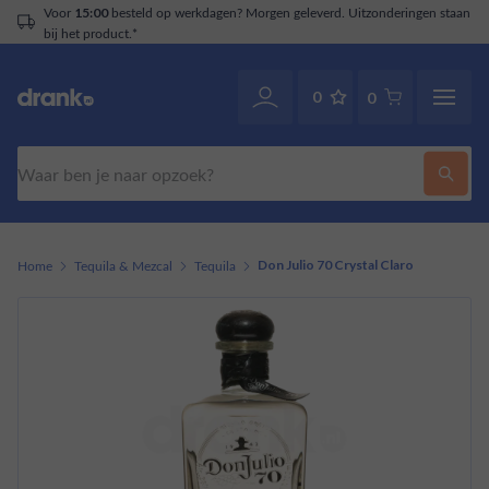
Voor
besteld op werkdagen? Morgen geleverd. Uitzonderingen staan
15:00
bij het product.*
0
0
Zoeken
Home
Tequila & Mezcal
Tequila
Don Julio 70 Crystal Claro